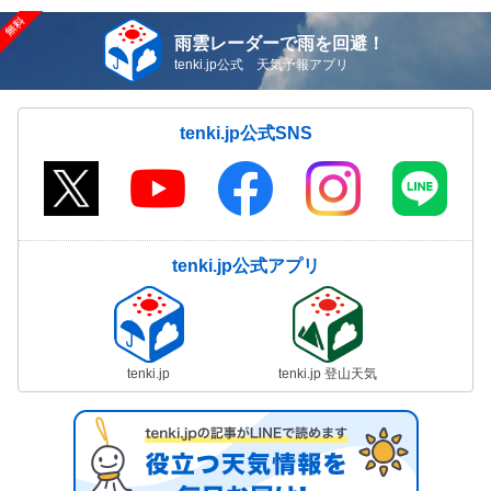
雨雲レーダーで雨を回避！
tenki.jp公式 天気予報アプリ
tenki.jp公式SNS
tenki.jp公式アプリ
tenki.jp
tenki.jp 登山天気