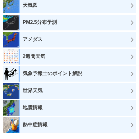
天気図
PM2.5分布予測
アメダス
2週間天気
気象予報士のポイント解説
世界天気
地震情報
熱中症情報