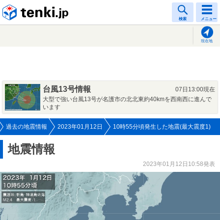
tenki.jp
検索
メニュー
現在地
台風13号情報
07日13:00現在
大型で強い台風13号が名護市の北北東約40kmを西南西に進んで
います
過去の地震情報
2023年01月12日
10時55分頃発生した地震(最大震度1)
地震情報
2023年01月12日10:58発表