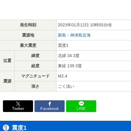
発生時刻
2023年01月12日 10時55分頃
震源地
新島・神津島近海
最大震度
震度1
緯度
北緯 34.3度
位置
経度
東経 139.3度
マグニチュード
M2.4
震源
深さ
ごく浅い
Twitter
Facebook
LINE
震度1