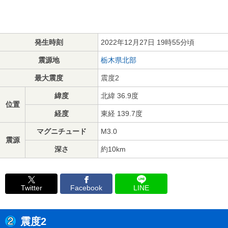
発生時刻
2022年12月27日 19時55分頃
震源地
栃木県北部
最大震度
震度2
緯度
北緯 36.9度
位置
経度
東経 139.7度
マグニチュード
M3.0
震源
深さ
約10km
Twitter
Facebook
LINE
震度2