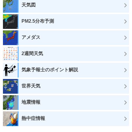
天気図
PM2.5分布予測
アメダス
2週間天気
気象予報士のポイント解説
世界天気
地震情報
熱中症情報