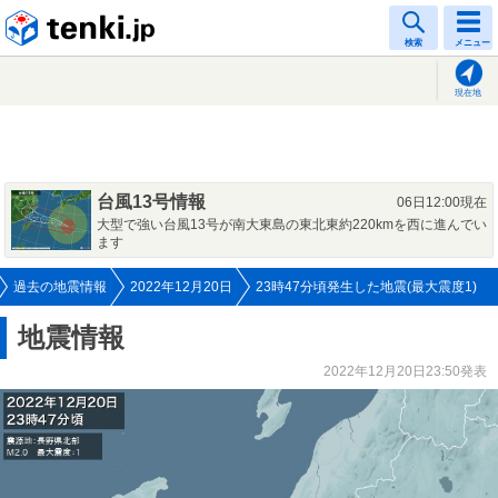
tenki.jp
検索
メニュー
現在地
台風13号情報
06日12:00現在
大型で強い台風13号が南大東島の東北東約220kmを西に進んでい
ます
過去の地震情報
2022年12月20日
23時47分頃発生した地震(最大震度1)
地震情報
2022年12月20日23:50発表