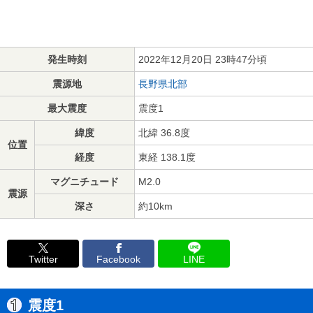
発生時刻
2022年12月20日 23時47分頃
震源地
長野県北部
最大震度
震度1
緯度
北緯 36.8度
位置
経度
東経 138.1度
マグニチュード
M2.0
震源
深さ
約10km
Twitter
Facebook
LINE
震度1