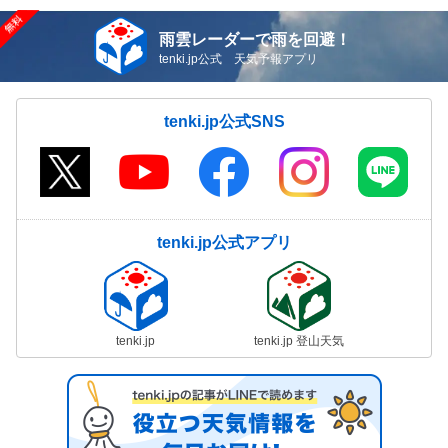
雨雲レーダーで雨を回避！
tenki.jp公式 天気予報アプリ
tenki.jp公式SNS
tenki.jp公式アプリ
tenki.jp
tenki.jp 登山天気