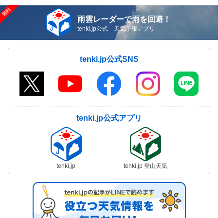
雨雲レーダーで雨を回避！
tenki.jp公式 天気予報アプリ
tenki.jp公式SNS
tenki.jp公式アプリ
tenki.jp
tenki.jp 登山天気