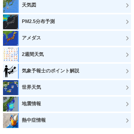
天気図
PM2.5分布予測
アメダス
2週間天気
気象予報士のポイント解説
世界天気
地震情報
熱中症情報