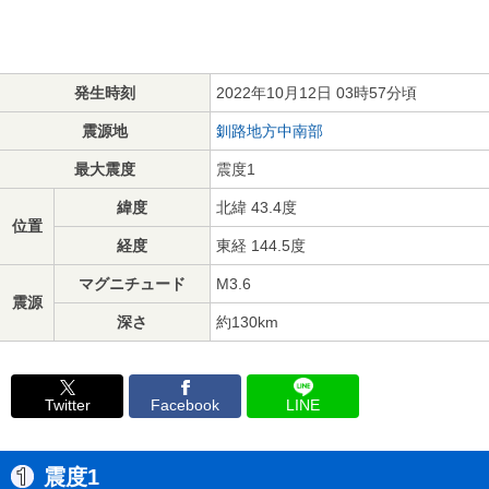
発生時刻
2022年10月12日 03時57分頃
震源地
釧路地方中南部
最大震度
震度1
緯度
北緯 43.4度
位置
経度
東経 144.5度
マグニチュード
M3.6
震源
深さ
約130km
Twitter
Facebook
LINE
震度1