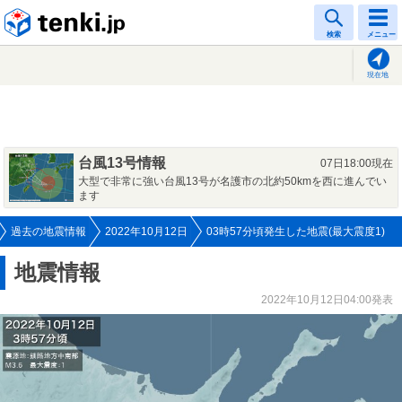
tenki.jp
検索
メニュー
現在地
台風13号情報
07日18:00現在
大型で非常に強い台風13号が名護市の北約50kmを西に進んでい
ます
過去の地震情報
2022年10月12日
03時57分頃発生した地震(最大震度1)
地震情報
2022年10月12日04:00発表