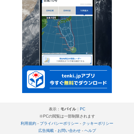
表示：
モバイル
｜
PC
※PCの閲覧は一部制限されます
利用規約
-
プライバシーポリシー
-
クッキーポリシー
広告掲載
-
お問い合わせ
-
ヘルプ