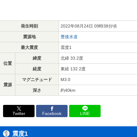
発生時刻
2022年08月24日 09時38分頃
震源地
豊後水道
最大震度
震度1
緯度
北緯 33.2度
位置
経度
東経 132.2度
マグニチュード
M3.0
震源
深さ
約40km
Twitter
Facebook
LINE
震度1