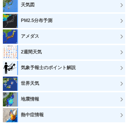
天気図
PM2.5分布予測
アメダス
2週間天気
気象予報士のポイント解説
世界天気
地震情報
熱中症情報