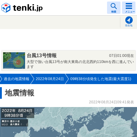
tenki.jp
検索
メニュー
現在地
台風13号情報
07日01:00現在
大型で強い台風13号が南大東島の北北西約110kmを西に進んでい
ます
過去の地震情報
2022年08月24日
09時38分頃発生した地震(最大震度1)
地震情報
2022年08月24日09:41発表