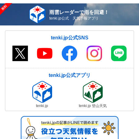
雨雲レーダーで雨を回避！
tenki.jp公式 天気予報アプリ
tenki.jp公式SNS
tenki.jp公式アプリ
tenki.jp
tenki.jp 登山天気