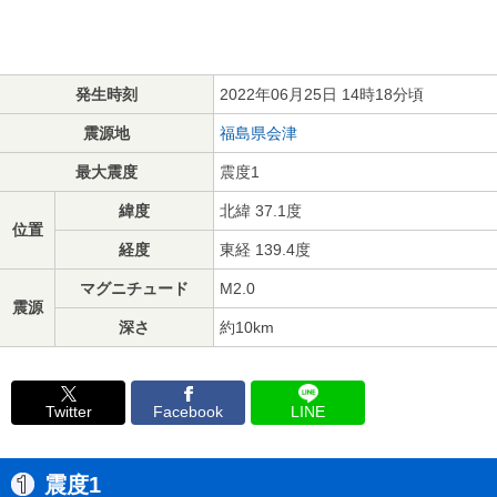
発生時刻
2022年06月25日 14時18分頃
震源地
福島県会津
最大震度
震度1
緯度
北緯 37.1度
位置
経度
東経 139.4度
マグニチュード
M2.0
震源
深さ
約10km
Twitter
Facebook
LINE
震度1