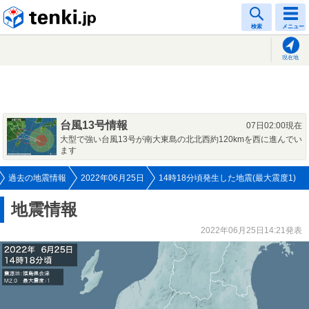
tenki.jp
検索
メニュー
現在地
台風13号情報
07日02:00現在
大型で強い台風13号が南大東島の北北西約120kmを西に進んでい
ます
過去の地震情報
2022年06月25日
14時18分頃発生した地震(最大震度1)
地震情報
2022年06月25日14:21発表