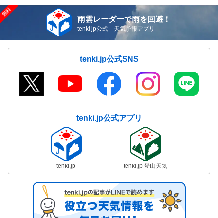
雨雲レーダーで雨を回避！
tenki.jp公式 天気予報アプリ
tenki.jp公式SNS
tenki.jp公式アプリ
tenki.jp
tenki.jp 登山天気