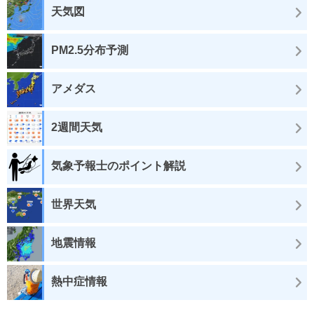
天気図
PM2.5分布予測
アメダス
2週間天気
気象予報士のポイント解説
世界天気
地震情報
熱中症情報