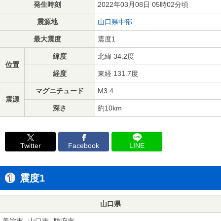
発生時刻
2022年03月08日 05時02分頃
震源地
山口県中部
最大震度
震度1
緯度
北緯 34.2度
位置
経度
東経 131.7度
マグニチュード
M3.4
震源
深さ
約10km
Twitter
Facebook
LINE
震度1
山口県
美祢市
山口市
防府市