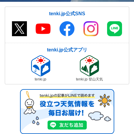
tenki.jp公式SNS
tenki.jp公式アプリ
tenki.jp
tenki.jp 登山天気