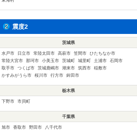
震度2
茨城県
水戸市
日立市
常陸太田市
高萩市
笠間市
ひたちなか市
常陸大宮市
那珂市
小美玉市
茨城町
城里町
土浦市
石岡市
取手市
つくば市
茨城鹿嶋市
潮来市
筑西市
稲敷市
かすみがうら市
桜川市
行方市
鉾田市
栃木県
下野市
市貝町
千葉県
旭市
香取市
野田市
八千代市