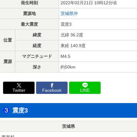
発生時刻
2022年02月21日 10時12分頃
震源地
茨城県沖
最大震度
震度3
緯度
北緯 36.2度
位置
経度
東経 140.9度
マグニチュード
M4.5
震源
深さ
約50km
Twitter
Facebook
LINE
震度3
茨城県
東海村