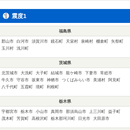
震度1
福島県
郡山市
白河市
須賀川市
鏡石町
天栄村
泉崎村
棚倉町
矢祭町
玉川村
浅川町
茨城県
北茨城市
大洗町
大子町
結城市
龍ケ崎市
下妻市
常総市
牛久市
守谷市
坂東市
神栖市
つくばみらい市
美浦村
阿見町
八千代町
五霞町
境町
利根町
栃木県
宇都宮市
栃木市
小山市
真岡市
那須烏山市
上三川町
益子町
茂木町
芳賀町
高根沢町
栃木那珂川町
日光市
大田原市