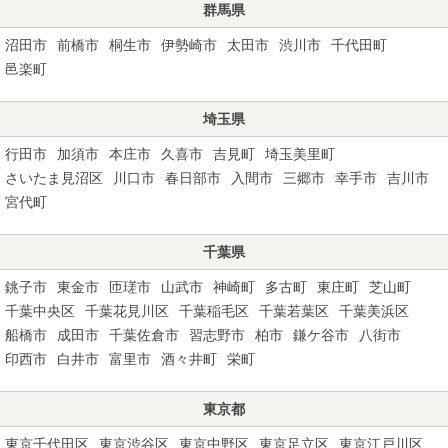
群馬県
沼田市
前橋市
桐生市
伊勢崎市
太田市
渋川市
千代田町
邑楽町
埼玉県
行田市
加須市
本庄市
久喜市
吉見町
埼玉美里町
さいたま見沼区
川口市
春日部市
入間市
三郷市
幸手市
吉川市
宮代町
千葉県
銚子市
東金市
匝瑳市
山武市
神崎町
多古町
東庄町
芝山町
千葉中央区
千葉花見川区
千葉稲毛区
千葉若葉区
千葉美浜区
船橋市
成田市
千葉佐倉市
習志野市
柏市
鎌ケ谷市
八街市
印西市
白井市
富里市
酒々井町
栄町
東京都
東京千代田区
東京渋谷区
東京中野区
東京足立区
東京江戸川区