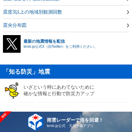
震度3以上の地域別観測回数
震央分布図
最新の地震情報を配信
tenki.jp公式X（旧Twitter）をご利用ください。
「知る防災」地震
いざという時にあわてないために
確かな情報と行動で防災力アップ
雨雲レーダーで雨を回避！
tenki.jp公式 天気予報アプリ