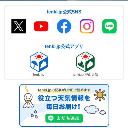
tenki.jp公式SNS
tenki.jp公式アプリ
tenki.jp
tenki.jp 登山天気