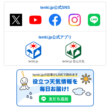
tenki.jp公式SNS
tenki.jp公式アプリ
tenki.jp
tenki.jp 登山天気