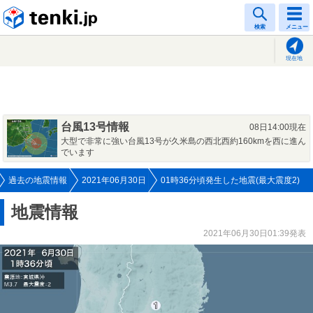
tenki.jp
検索
メニュー
現在地
台風13号情報
08日14:00現在
大型で非常に強い台風13号が久米島の西北西約160kmを西に進ん
でいます
過去の地震情報
2021年06月30日
01時36分頃発生した地震(最大震度2)
地震情報
2021年06月30日01:39発表