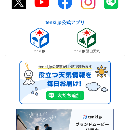
tenki.jp公式アプリ
tenki.jp
tenki.jp 登山天気