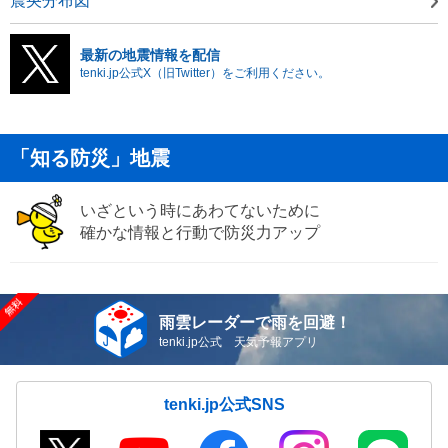
震央分布図
最新の地震情報を配信
tenki.jp公式X（旧Twitter）をご利用ください。
「知る防災」地震
いざという時にあわてないために
確かな情報と行動で防災力アップ
雨雲レーダーで雨を回避！
tenki.jp公式 天気予報アプリ
tenki.jp公式SNS