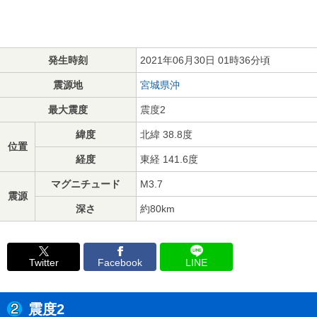
発生時刻
2021年06月30日 01時36分頃
震源地
宮城県沖
最大震度
震度2
緯度
北緯 38.8度
位置
経度
東経 141.6度
マグニチュード
M3.7
震源
深さ
約80km
Twitter
Facebook
LINE
震度2