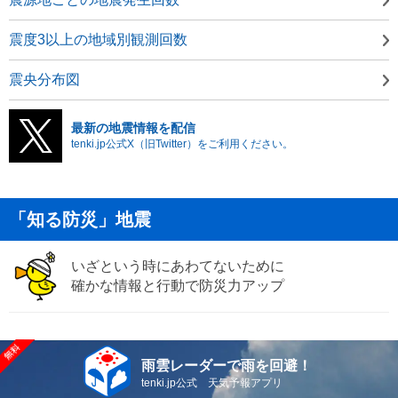
震度3以上の地域別観測回数
震央分布図
最新の地震情報を配信
tenki.jp公式X（旧Twitter）をご利用ください。
「知る防災」地震
いざという時にあわてないために
確かな情報と行動で防災力アップ
雨雲レーダーで雨を回避！
tenki.jp公式 天気予報アプリ