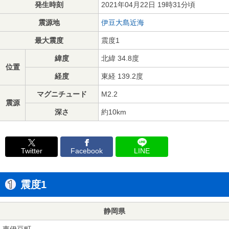
発生時刻
2021年04月22日 19時31分頃
震源地
伊豆大島近海
最大震度
震度1
緯度
北緯 34.8度
位置
経度
東経 139.2度
マグニチュード
M2.2
震源
深さ
約10km
Twitter
Facebook
LINE
震度1
静岡県
東伊豆町