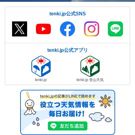
tenki.jp公式SNS
tenki.jp公式アプリ
tenki.jp
tenki.jp 登山天気