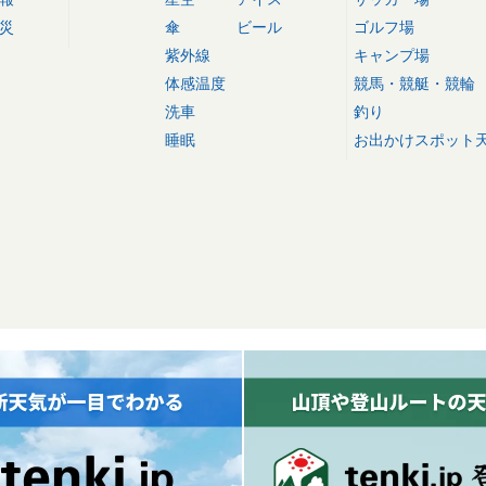
災
傘
ビール
ゴルフ場
紫外線
キャンプ場
体感温度
競馬・競艇・競輪
洗車
釣り
睡眠
お出かけスポット