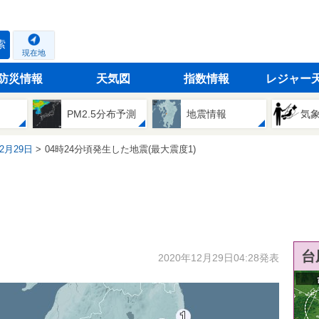
索
現在地
防災情報
天気図
指数情報
レジャー
PM2.5分布予測
地震情報
気
12月29日
04時24分頃発生した地震(最大震度1)
台
2020年12月29日04:28発表