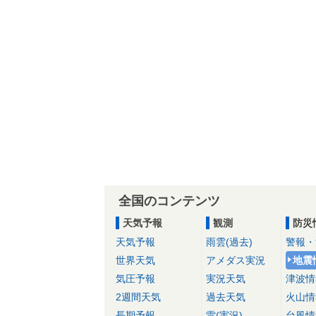
全国のコンテンツ
天気予報
観測
防災
天気予報
雨雲(過去)
警報・
世界天気
アメダス実況
地震
気圧予報
実況天気
津波情
2週間天気
過去天気
火山情
長期予報
雷(実況)
台風情