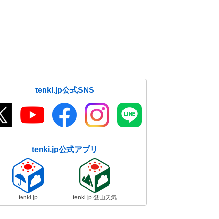
tenki.jp公式SNS
tenki.jp公式アプリ
tenki.jp
tenki.jp 登山天気