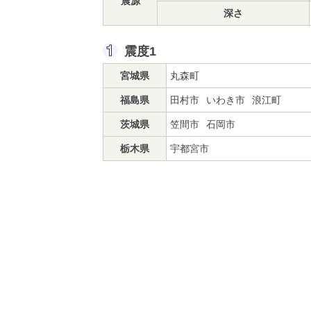
震源
深さ
震度1
宮城県
丸森町
福島県
田村市
いわき市
浪江町
茨城県
笠間市
石岡市
栃木県
宇都宮市