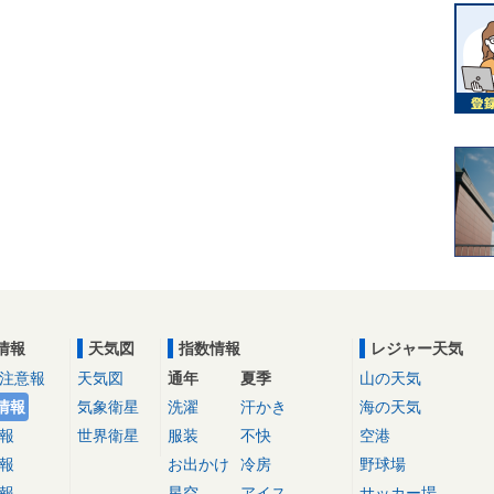
情報
天気図
指数情報
レジャー天気
注意報
天気図
通年
夏季
山の天気
情報
気象衛星
洗濯
汗かき
海の天気
報
世界衛星
服装
不快
空港
報
お出かけ
冷房
野球場
報
星空
アイス
サッカー場