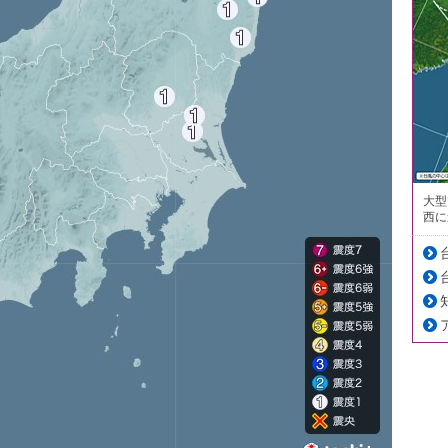
大型
西に