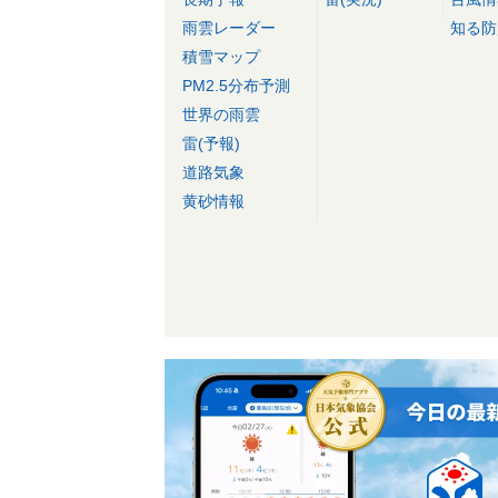
雨雲レーダー
知る防
積雪マップ
PM2.5分布予測
世界の雨雲
雷(予報)
道路気象
黄砂情報