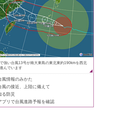
で強い台風13号が南大東島の東北東約190kmを西北
進んでいます
台風情報のみかた
台風の接近、上陸に備えて
知る防災
アプリで台風進路予報を確認