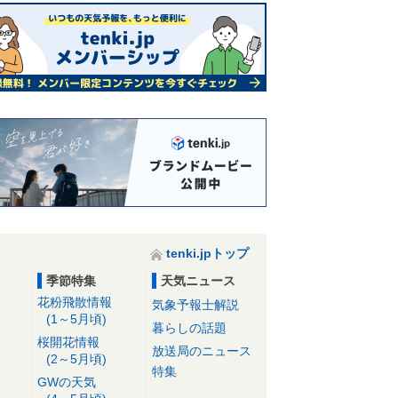
tenki.jpトップ
季節特集
天気ニュース
花粉飛散情報
気象予報士解説
(1～5月頃)
暮らしの話題
桜開花情報
放送局のニュース
(2～5月頃)
特集
GWの天気