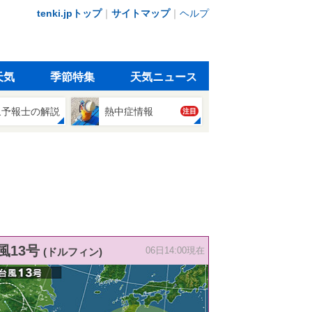
tenki.jpトップ
｜
サイトマップ
｜
ヘルプ
天気
季節特集
天気ニュース
象予報士の解説
熱中症情報
注目
風13号
(ドルフィン)
06日14:00現在