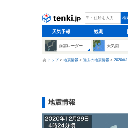
tenki.jp
検
天気予報
観測
雨雲レーダー
天気図
トップ
地震情報
過去の地震情報
2020年
地震情報