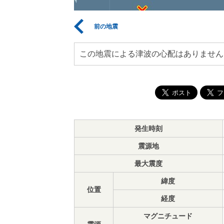
前の地震
この地震による津波の心配はありません
発生時刻
震源地
最大震度
緯度
位置
経度
マグニチュード