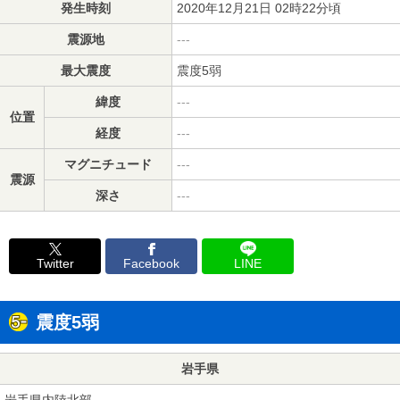
発生時刻
2020年12月21日 02時22分頃
震源地
---
最大震度
震度5弱
緯度
---
位置
経度
---
マグニチュード
---
震源
深さ
---
Twitter
Facebook
LINE
震度5弱
岩手県
岩手県内陸北部