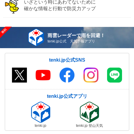
いざという時にあわてないために
確かな情報と行動で防災力アップ
雨雲レーダーで雨を回避！
tenki.jp公式 天気予報アプリ
tenki.jp公式SNS
tenki.jp公式アプリ
tenki.jp
tenki.jp 登山天気