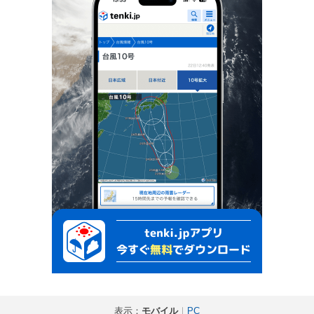
表示：
モバイル
｜
PC