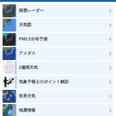
雨雲レーダー
天気図
PM2.5分布予測
アメダス
2週間天気
気象予報士のポイント解説
世界天気
地震情報