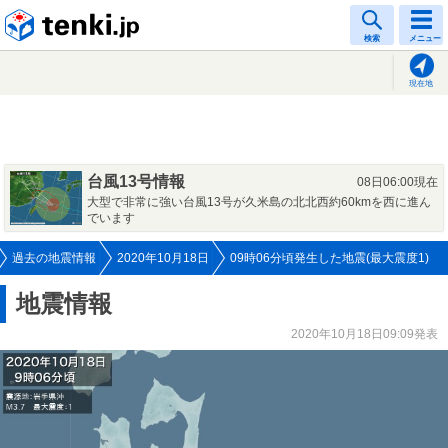
tenki.jp
検索
メニュー
現在地
台風13号情報
08日06:00現在
大型で非常に強い台風13号が久米島の北北西約60kmを西に進ん
でいます
過去の地震情報
2020年10月18日
09時06分頃発生した地震(最大震度1)
地震情報
2020年10月18日09:09発表