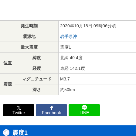
発生時刻
2020年10月18日 09時06分頃
震源地
岩手県沖
最大震度
震度1
緯度
北緯 40.4度
位置
経度
東経 142.1度
マグニチュード
M3.7
震源
深さ
約50km
Twitter
Facebook
LINE
震度1