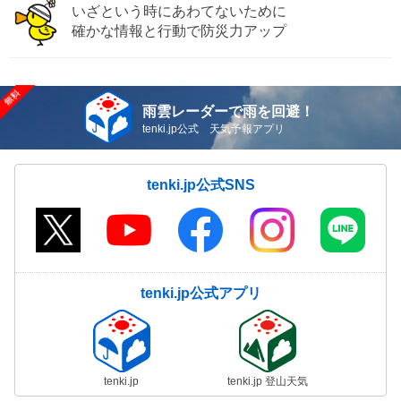
いざという時にあわてないために
確かな情報と行動で防災力アップ
雨雲レーダーで雨を回避！
tenki.jp公式 天気予報アプリ
tenki.jp公式SNS
tenki.jp公式アプリ
tenki.jp
tenki.jp 登山天気