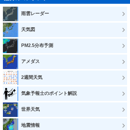
雨雲レーダー
天気図
PM2.5分布予測
アメダス
2週間天気
気象予報士のポイント解説
世界天気
地震情報