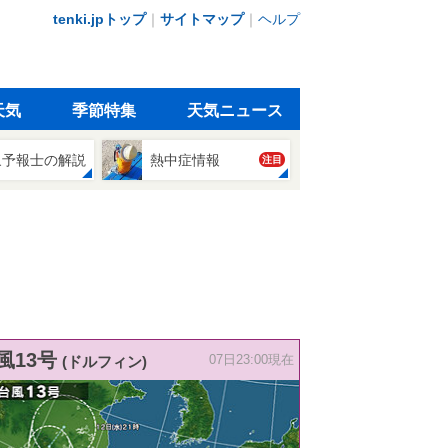
tenki.jpトップ
｜
サイトマップ
｜
ヘルプ
天気
季節特集
天気ニュース
象予報士の解説
熱中症情報
注目
風13号
(ドルフィン)
07日23:00現在