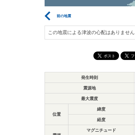
前の地震
この地震による津波の心配はありません
発生時刻
震源地
最大震度
緯度
位置
経度
マグニチュード