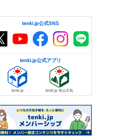
tenki.jp公式SNS
tenki.jp公式アプリ
tenki.jp
tenki.jp 登山天気