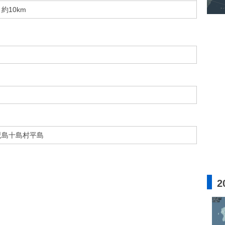
約10km
児島十島村平島
2