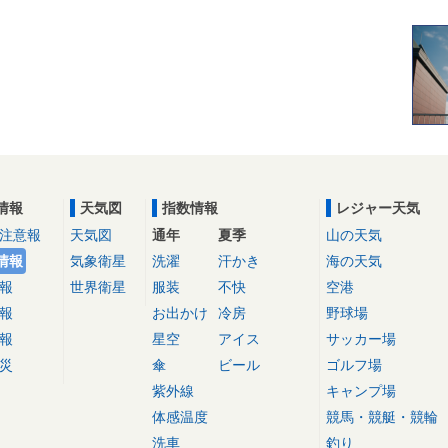
情報
天気図
指数情報
レジャー天気
注意報
天気図
通年
夏季
山の天気
情報
気象衛星
洗濯
汗かき
海の天気
報
世界衛星
服装
不快
空港
報
お出かけ
冷房
野球場
報
星空
アイス
サッカー場
災
傘
ビール
ゴルフ場
紫外線
キャンプ場
体感温度
競馬・競艇・競輪
洗車
釣り