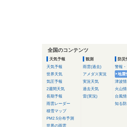
全国のコンテンツ
天気予報
観測
防災
天気予報
雨雲(過去)
警報・
世界天気
アメダス実況
地震
気圧予報
実況天気
津波情
2週間天気
過去天気
火山情
長期予報
雷(実況)
台風情
雨雲レーダー
知る防
積雪マップ
PM2.5分布予測
世界の雨雲