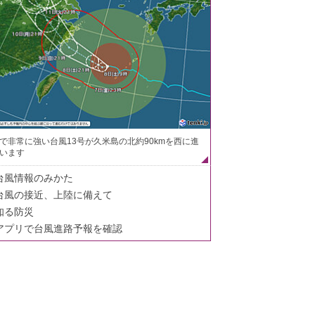
で非常に強い台風13号が久米島の北約90kmを西に進
います
台風情報のみかた
台風の接近、上陸に備えて
知る防災
アプリで台風進路予報を確認