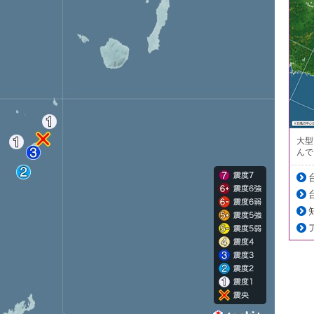
大型
んで