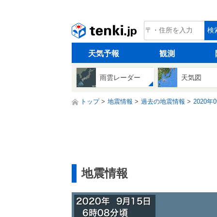
tenki.jp
検
天気予報
観測
雨雲レーダー
天気図
トップ
地震情報
過去の地震情報
2020年
地震情報