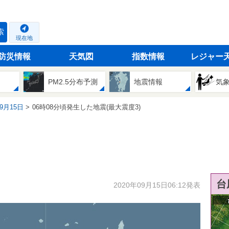
索
現在地
防災情報
天気図
指数情報
レジャー
PM2.5分布予測
地震情報
気
09月15日
06時08分頃発生した地震(最大震度3)
台
2020年09月15日06:12発表