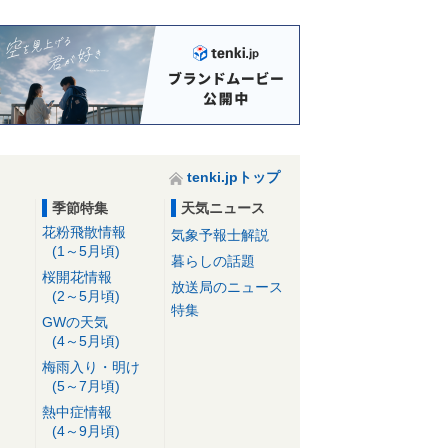
tenki.jpトップ
季節特集
天気ニュース
花粉飛散情報
気象予報士解説
(1～5月頃)
暮らしの話題
桜開花情報
放送局のニュース
(2～5月頃)
特集
GWの天気
(4～5月頃)
梅雨入り・明け
(5～7月頃)
熱中症情報
(4～9月頃)