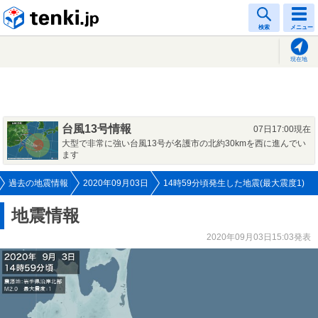
tenki.jp
検索
メニュー
現在地
台風13号情報
07日17:00現在
大型で非常に強い台風13号が名護市の北約30kmを西に進んでい
ます
過去の地震情報
2020年09月03日
14時59分頃発生した地震(最大震度1)
地震情報
2020年09月03日15:03発表