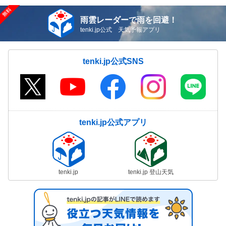
雨雲レーダーで雨を回避！
tenki.jp公式 天気予報アプリ
tenki.jp公式SNS
tenki.jp公式アプリ
tenki.jp
tenki.jp 登山天気