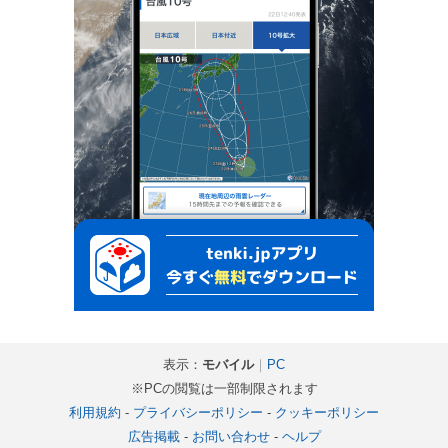
表示：
モバイル
｜
PC
※PCの閲覧は一部制限されます
利用規約
-
プライバシーポリシー
-
クッキーポリシー
広告掲載
-
お問い合わせ
-
ヘルプ