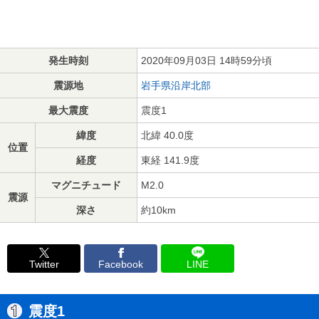
発生時刻
2020年09月03日 14時59分頃
震源地
岩手県沿岸北部
最大震度
震度1
緯度
北緯 40.0度
位置
経度
東経 141.9度
マグニチュード
M2.0
震源
深さ
約10km
Twitter
Facebook
LINE
震度1