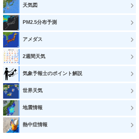
天気図
PM2.5分布予測
アメダス
2週間天気
気象予報士のポイント解説
世界天気
地震情報
熱中症情報