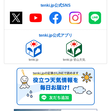
tenki.jp公式SNS
tenki.jp公式アプリ
tenki.jp
tenki.jp 登山天気