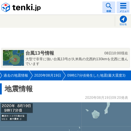
tenki.jp
検索
メニュー
現在地
台風13号情報
08日10:00現在
大型で非常に強い台風13号が久米島の北西約130kmを北西に進ん
でいます
過去の地震情報
2020年08月19日
09時17分頃発生した地震(最大震度3)
地震情報
2020年08月19日09:20発表