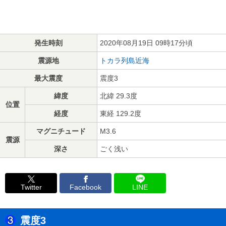
発生時刻
2020年08月19日 09時17分頃
震源地
トカラ列島近海
最大震度
震度3
緯度
北緯 29.3度
位置
経度
東経 129.2度
マグニチュード
M3.6
震源
深さ
ごく浅い
Twitter
Facebook
LINE
震度3