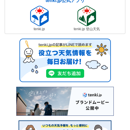
tenki.jp公式アプリ
tenki.jp
tenki.jp 登山天気