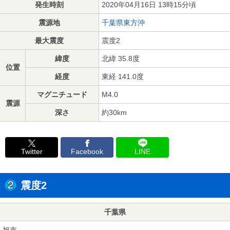
発生時刻
2020年04月16日 13時15分頃
震源地
千葉県東方沖
最大震度
震度2
緯度
北緯 35.8度
位置
経度
東経 141.0度
マグニチュード
M4.0
震源
深さ
約30km
Twitter
Facebook
LINE
震度2
千葉県
旭市