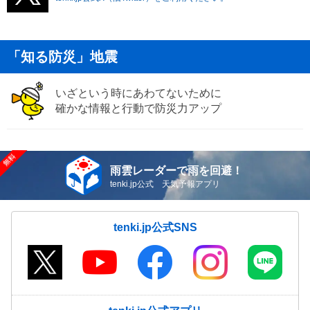
「知る防災」地震
いざという時にあわてないために
確かな情報と行動で防災力アップ
雨雲レーダーで雨を回避！
tenki.jp公式 天気予報アプリ
tenki.jp公式SNS