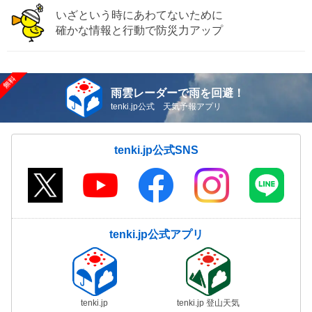
いざという時にあわてないために
確かな情報と行動で防災力アップ
雨雲レーダーで雨を回避！
tenki.jp公式 天気予報アプリ
tenki.jp公式SNS
tenki.jp公式アプリ
tenki.jp
tenki.jp 登山天気