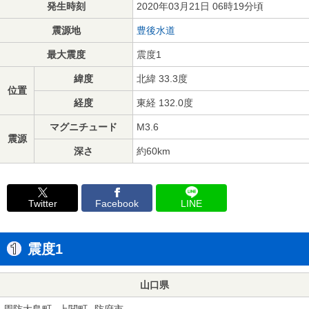
発生時刻
2020年03月21日 06時19分頃
震源地
豊後水道
最大震度
震度1
緯度
北緯 33.3度
位置
経度
東経 132.0度
マグニチュード
M3.6
震源
深さ
約60km
Twitter
Facebook
LINE
震度1
山口県
周防大島町
上関町
防府市