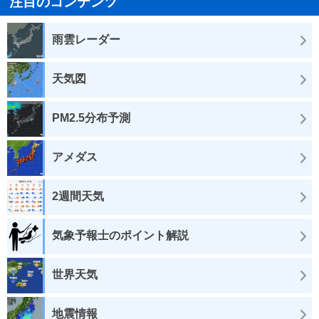
注目のコンテンツ
雨雲レーダー
天気図
PM2.5分布予測
アメダス
2週間天気
気象予報士のポイント解説
世界天気
地震情報