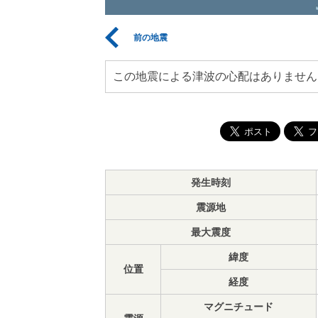
前の地震
この地震による津波の心配はありません
発生時刻
震源地
最大震度
緯度
位置
経度
マグニチュード