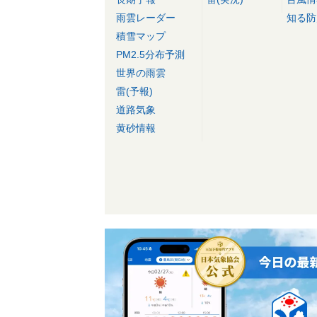
雨雲レーダー
知る防
積雪マップ
PM2.5分布予測
世界の雨雲
雷(予報)
道路気象
黄砂情報