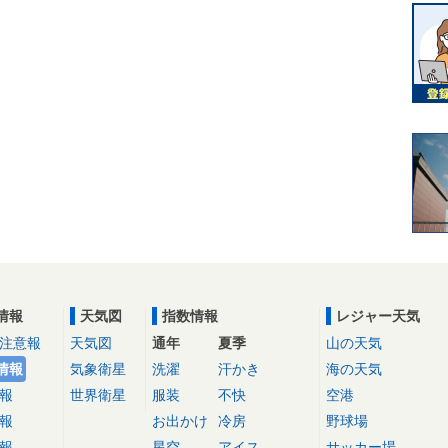
情報
天気図
指数情報
レジャー天気
注意報
天気図
通年
夏季
山の天気
情報
気象衛星
洗濯
汗かき
海の天気
報
世界衛星
服装
不快
空港
報
お出かけ
冷房
野球場
報
星空
アイス
サッカー場