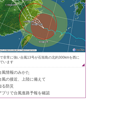
で非常に強い台風13号が石垣島の北約300kmを西に
でいます
台風情報のみかた
台風の接近、上陸に備えて
知る防災
アプリで台風進路予報を確認