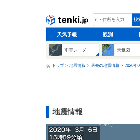
tenki.jp
検
天気予報
観測
雨雲レーダー
天気図
トップ
地震情報
過去の地震情報
2020年
地震情報