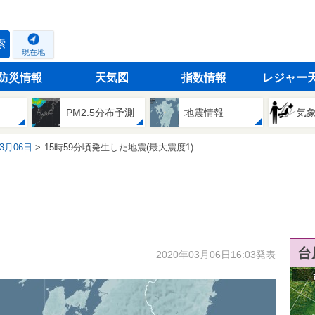
索
現在地
防災情報
天気図
指数情報
レジャー
PM2.5分布予測
地震情報
気
03月06日
15時59分頃発生した地震(最大震度1)
台
2020年03月06日16:03発表