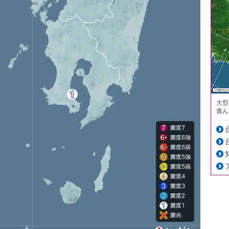
大型
進ん