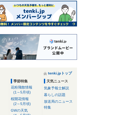
tenki.jpトップ
季節特集
天気ニュース
花粉飛散情報
気象予報士解説
(1～5月頃)
暮らしの話題
桜開花情報
放送局のニュース
(2～5月頃)
特集
GWの天気