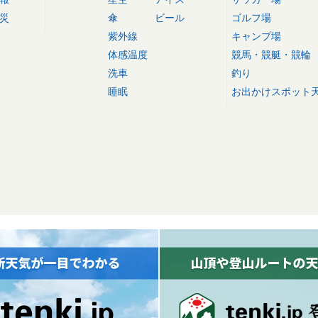
災
傘
ビール
ゴルフ場
紫外線
キャンプ場
体感温度
競馬・競艇・競輪
洗車
釣り
睡眠
お出かけスポット