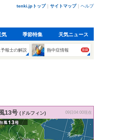
tenki.jpトップ
｜
サイトマップ
｜
ヘルプ
天気
季節特集
天気ニュース
象予報士の解説
熱中症情報
注目
風13号
(ドルフィン)
09日04:00現在