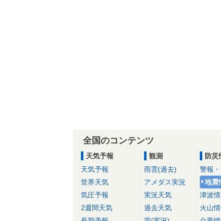
全国のコンテンツ
天気予報
観測
防災
天気予報
雨雲(過去)
警報・
世界天気
アメダス実況
地震
気圧予報
実況天気
津波情
2週間天気
過去天気
火山情
長期予報
雷(実況)
台風情