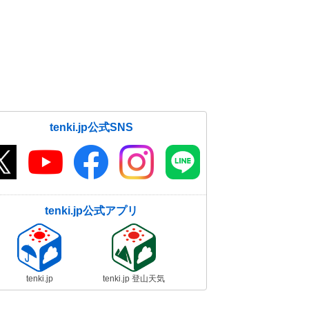
tenki.jp公式SNS
tenki.jp公式アプリ
tenki.jp
tenki.jp 登山天気