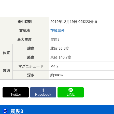
発生時刻
2019年12月19日 09時23分頃
震源地
茨城県沖
最大震度
震度3
緯度
北緯 36.3度
位置
経度
東経 140.7度
マグニチュード
M4.2
震源
深さ
約90km
Twitter
Facebook
LINE
震度3