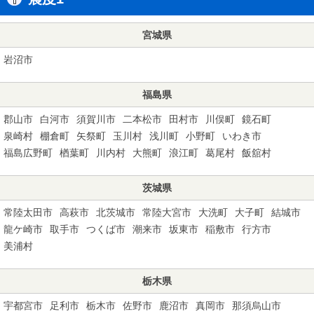
宮城県
岩沼市
福島県
郡山市
白河市
須賀川市
二本松市
田村市
川俣町
鏡石町
泉崎村
棚倉町
矢祭町
玉川村
浅川町
小野町
いわき市
福島広野町
楢葉町
川内村
大熊町
浪江町
葛尾村
飯舘村
茨城県
常陸太田市
高萩市
北茨城市
常陸大宮市
大洗町
大子町
結城市
龍ケ崎市
取手市
つくば市
潮来市
坂東市
稲敷市
行方市
美浦村
栃木県
宇都宮市
足利市
栃木市
佐野市
鹿沼市
真岡市
那須烏山市