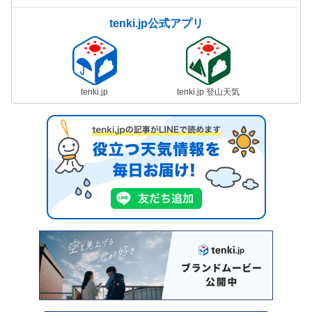
tenki.jp公式アプリ
tenki.jp
tenki.jp 登山天気