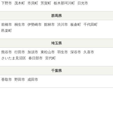
下野市
茂木町
市貝町
芳賀町
栃木那珂川町
日光市
群馬県
前橋市
桐生市
伊勢崎市
館林市
渋川市
板倉町
千代田町
邑楽町
埼玉県
熊谷市
行田市
加須市
東松山市
羽生市
深谷市
久喜市
さいたま見沼区
春日部市
宮代町
千葉県
香取市
野田市
成田市