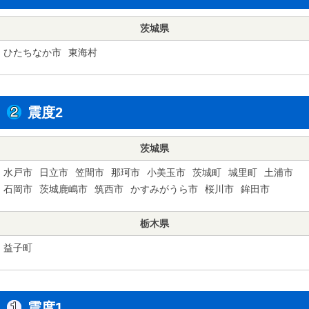
茨城県
ひたちなか市
東海村
震度2
茨城県
水戸市
日立市
笠間市
那珂市
小美玉市
茨城町
城里町
土浦市
石岡市
茨城鹿嶋市
筑西市
かすみがうら市
桜川市
鉾田市
栃木県
益子町
震度1