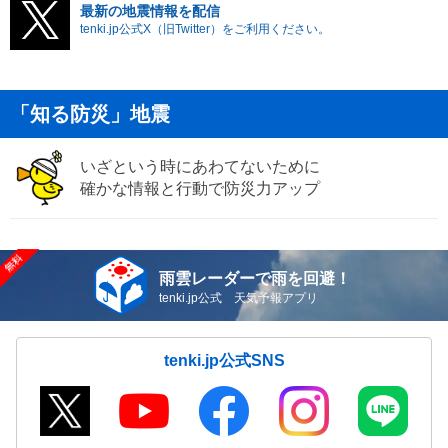
最新の地震情報を配信
tenki.jp公式X（旧Twitter）をご利用ください。
「知る防災」地震
いざという時にあわてないために
確かな情報と行動で防災力アップ
雨雲レーダーで雨を回避！
tenki.jp公式 天気予報アプリ
tenki.jp公式SNS