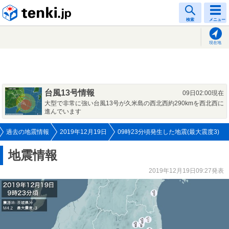
tenki.jp
検索
メニュー
現在地
台風13号情報
09日02:00現在
大型で非常に強い台風13号が久米島の西北西約290kmを西北西に
進んでいます
過去の地震情報
2019年12月19日
09時23分頃発生した地震(最大震度3)
地震情報
2019年12月19日09:27発表