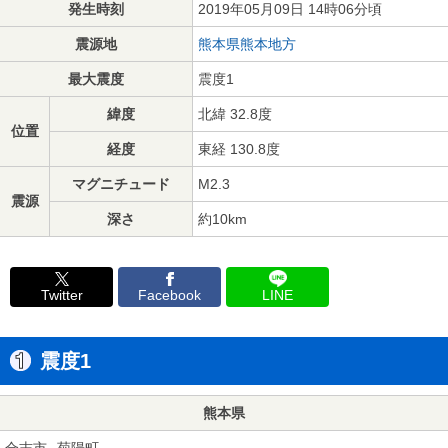
発生時刻
2019年05月09日 14時06分頃
震源地
熊本県熊本地方
最大震度
震度1
緯度
北緯 32.8度
位置
経度
東経 130.8度
マグニチュード
M2.3
震源
深さ
約10km
Twitter
Facebook
LINE
震度1
熊本県
合志市
菊陽町