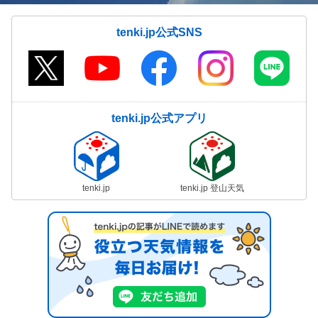
tenki.jp公式SNS
tenki.jp公式アプリ
tenki.jp
tenki.jp 登山天気