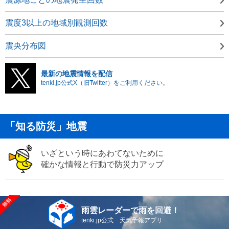
震度3以上の地域別観測回数
震央分布図
最新の地震情報を配信
tenki.jp公式X（旧Twitter）をご利用ください。
「知る防災」地震
いざという時にあわてないために
確かな情報と行動で防災力アップ
雨雲レーダーで雨を回避！
tenki.jp公式 天気予報アプリ