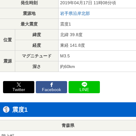
発生時刻
2019年04月17日 11時08分頃
震源地
岩手県沿岸北部
最大震度
震度1
緯度
北緯 39.8度
位置
経度
東経 141.8度
マグニチュード
M3.5
震源
深さ
約60km
Twitter
Facebook
LINE
震度1
青森県
階上町