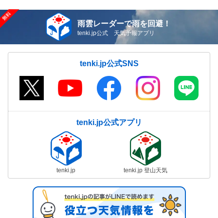
雨雲レーダーで雨を回避！
tenki.jp公式 天気予報アプリ
tenki.jp公式SNS
tenki.jp公式アプリ
tenki.jp
tenki.jp 登山天気