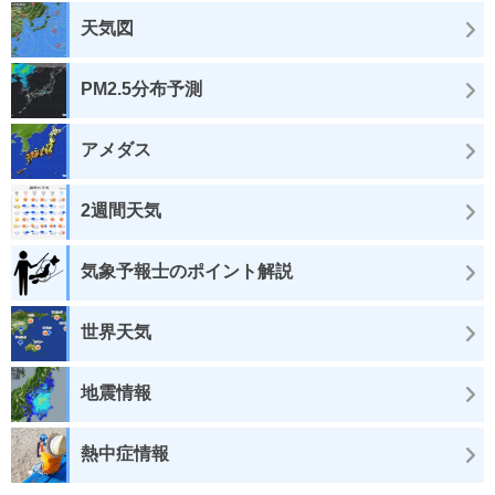
天気図
PM2.5分布予測
アメダス
2週間天気
気象予報士のポイント解説
世界天気
地震情報
熱中症情報