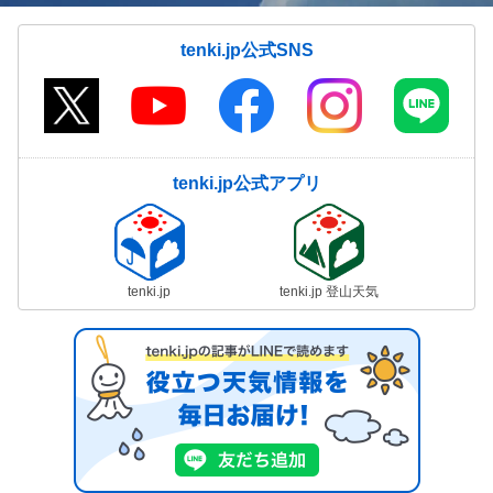
tenki.jp公式SNS
tenki.jp公式アプリ
tenki.jp
tenki.jp 登山天気