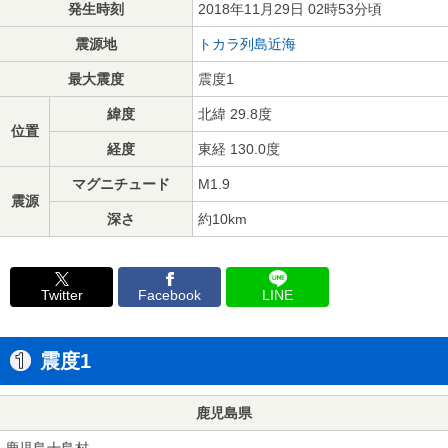
発生時刻
2018年11月29日 02時53分頃
震源地
トカラ列島近海
最大震度
震度1
緯度
北緯 29.8度
位置
経度
東経 130.0度
マグニチュード
M1.9
震源
深さ
約10km
Twitter
Facebook
LINE
震度1
鹿児島県
鹿児島十島村