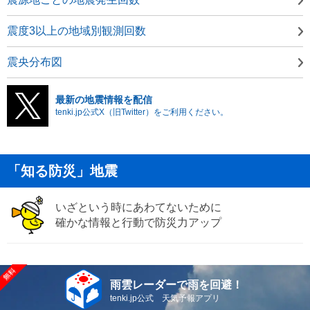
震度3以上の地域別観測回数
震央分布図
最新の地震情報を配信
tenki.jp公式X（旧Twitter）をご利用ください。
「知る防災」地震
いざという時にあわてないために
確かな情報と行動で防災力アップ
雨雲レーダーで雨を回避！
tenki.jp公式 天気予報アプリ