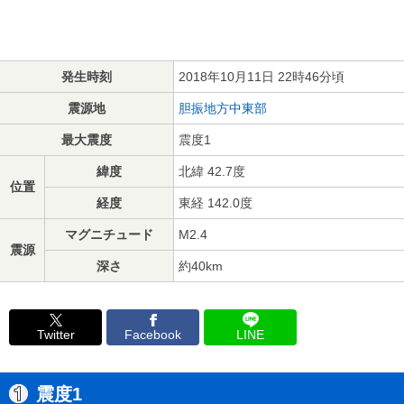
発生時刻
2018年10月11日 22時46分頃
震源地
胆振地方中東部
最大震度
震度1
緯度
北緯 42.7度
位置
経度
東経 142.0度
マグニチュード
M2.4
震源
深さ
約40km
Twitter
Facebook
LINE
震度1