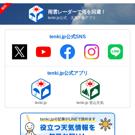
雨雲レーダーで雨を回避！
tenki.jp公式 天気予報アプリ
tenki.jp公式SNS
tenki.jp公式アプリ
tenki.jp
tenki.jp 登山天気