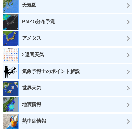
天気図
PM2.5分布予測
アメダス
2週間天気
気象予報士のポイント解説
世界天気
地震情報
熱中症情報