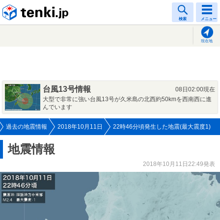
tenki.jp
検索
メニュー
現在地
台風13号情報
08日02:00現在
大型で非常に強い台風13号が久米島の北西約50kmを西南西に進
んでいます
過去の地震情報
2018年10月11日
22時46分頃発生した地震(最大震度1)
地震情報
2018年10月11日22:49発表