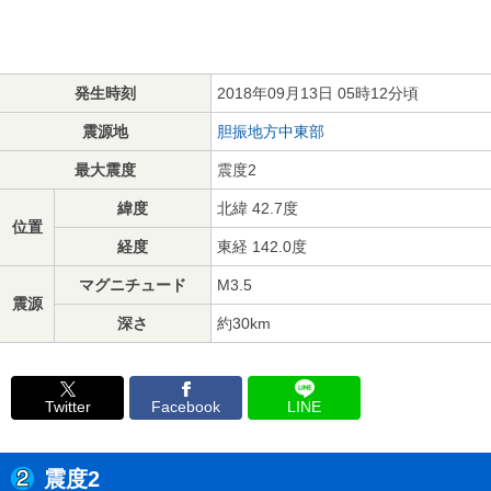
発生時刻
2018年09月13日 05時12分頃
震源地
胆振地方中東部
最大震度
震度2
緯度
北緯 42.7度
位置
経度
東経 142.0度
マグニチュード
M3.5
震源
深さ
約30km
Twitter
Facebook
LINE
震度2