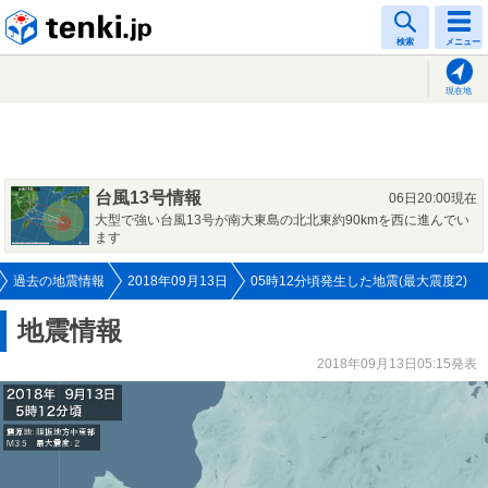
tenki.jp
検索
メニュー
現在地
台風13号情報
06日20:00現在
大型で強い台風13号が南大東島の北北東約90kmを西に進んでい
ます
過去の地震情報
2018年09月13日
05時12分頃発生した地震(最大震度2)
地震情報
2018年09月13日05:15発表