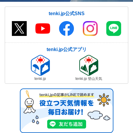
tenki.jp公式SNS
tenki.jp公式アプリ
tenki.jp
tenki.jp 登山天気