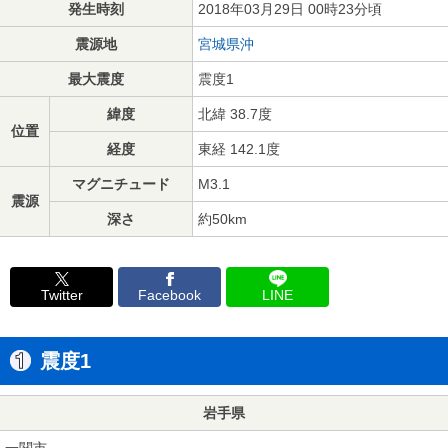
発生時刻
2018年03月29日 00時23分頃
震源地
宮城県沖
最大震度
震度1
緯度
北緯 38.7度
位置
経度
東経 142.1度
マグニチュード
M3.1
震源
深さ
約50km
Twitter
Facebook
LINE
震度1
岩手県
一関市