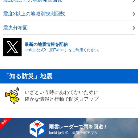
震度3以上の地域別観測回数
震央分布図
最新の地震情報を配信
tenki.jp公式X（旧Twitter）をご利用ください。
「知る防災」地震
いざという時にあわてないために
確かな情報と行動で防災力アップ
雨雲レーダーで雨を回避！
tenki.jp公式 天気予報アプリ