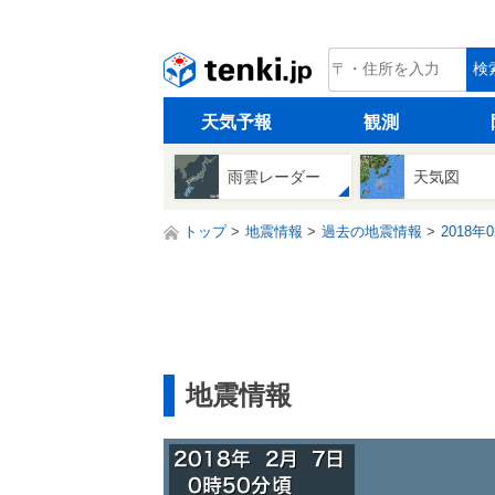
tenki.jp
検
天気予報
観測
雨雲レーダー
天気図
トップ
地震情報
過去の地震情報
2018年
地震情報