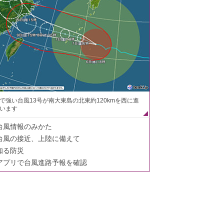
で強い台風13号が南大東島の北東約120kmを西に進
います
台風情報のみかた
台風の接近、上陸に備えて
知る防災
アプリで台風進路予報を確認