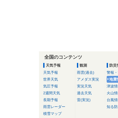
全国のコンテンツ
天気予報
観測
防災
天気予報
雨雲(過去)
警報・
世界天気
アメダス実況
地震
気圧予報
実況天気
津波情
2週間天気
過去天気
火山情
長期予報
雷(実況)
台風情
雨雲レーダー
知る防
積雪マップ