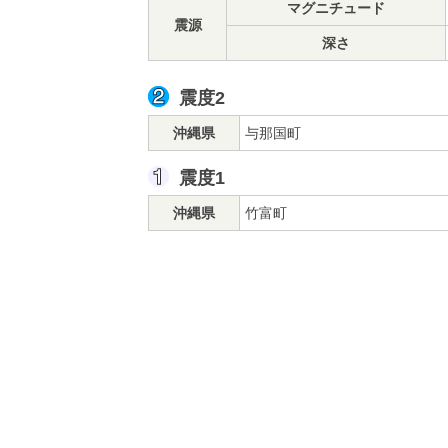
マグニチュード
震源
深さ
震度2
沖縄県
与那国町
震度1
沖縄県
竹富町