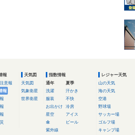
情報
天気図
指数情報
レジャー天気
注意報
天気図
通年
夏季
山の天気
情報
気象衛星
洗濯
汗かき
海の天気
報
世界衛星
服装
不快
空港
報
お出かけ
冷房
野球場
報
星空
アイス
サッカー場
災
傘
ビール
ゴルフ場
紫外線
キャンプ場