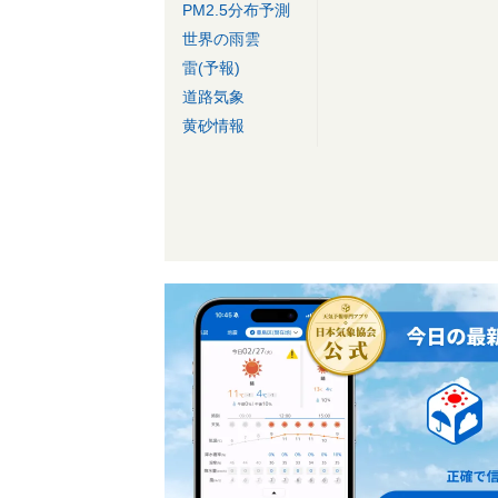
PM2.5分布予測
世界の雨雲
雷(予報)
道路気象
黄砂情報