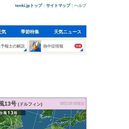
tenki.jpトップ
｜
サイトマップ
｜
ヘルプ
天気
季節特集
天気ニュース
象予報士の解説
熱中症情報
注目
風13号
(ドルフィン)
06日18:00現在