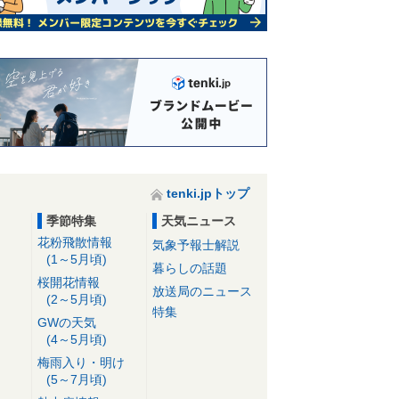
tenki.jpトップ
季節特集
天気ニュース
花粉飛散情報
気象予報士解説
(1～5月頃)
暮らしの話題
桜開花情報
放送局のニュース
(2～5月頃)
特集
GWの天気
(4～5月頃)
梅雨入り・明け
(5～7月頃)