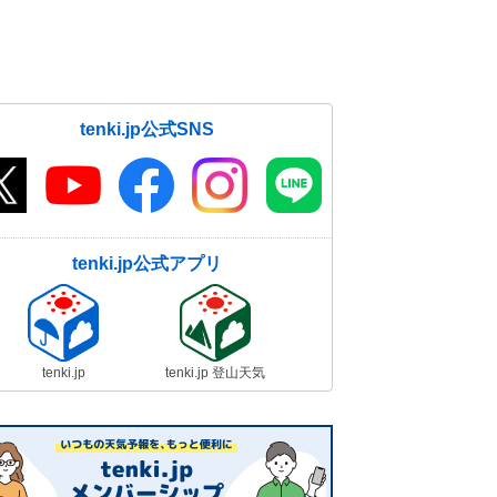
tenki.jp公式SNS
tenki.jp公式アプリ
tenki.jp
tenki.jp 登山天気