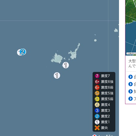
大型
んで