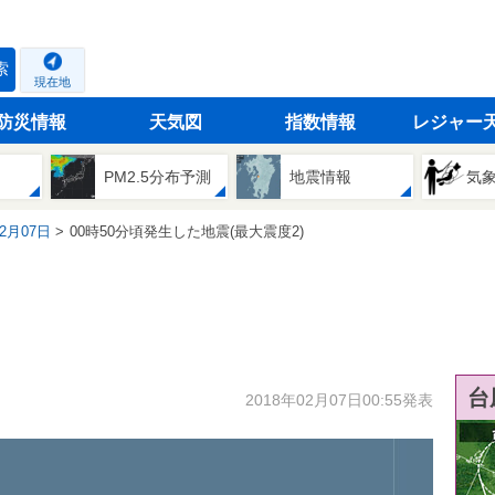
索
現在地
防災情報
天気図
指数情報
レジャー
PM2.5分布予測
地震情報
気
02月07日
00時50分頃発生した地震(最大震度2)
台
2018年02月07日00:55発表