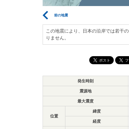
前の地震
この地震により、日本の沿岸では若干の
りません。
発生時刻
震源地
最大震度
緯度
位置
経度