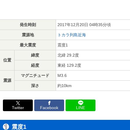
発生時刻
2017年12月20日 04時35分頃
震源地
トカラ列島近海
最大震度
震度1
緯度
北緯 29.2度
位置
経度
東経 129.2度
マグニチュード
M3.6
震源
深さ
約10km
Twitter
Facebook
LINE
震度1