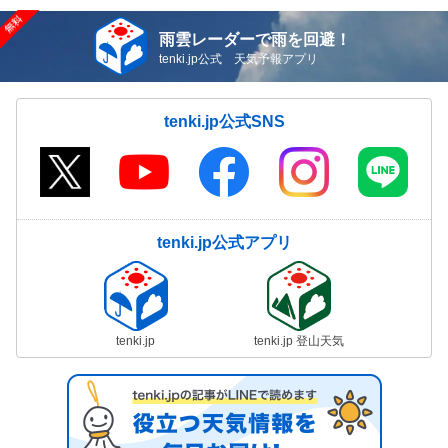
雨雲レーダーで雨を回避！
tenki.jp公式 天気予報アプリ
tenki.jp公式SNS
tenki.jp公式アプリ
tenki.jp
tenki.jp 登山天気