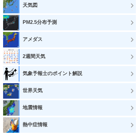
天気図
PM2.5分布予測
アメダス
2週間天気
気象予報士のポイント解説
世界天気
地震情報
熱中症情報