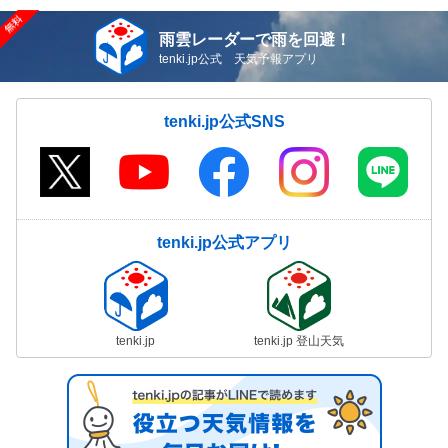
雨雲レーダーで雨を回避！
tenki.jp公式 天気予報アプリ
tenki.jp公式SNS
tenki.jp公式アプリ
tenki.jp
tenki.jp 登山天気