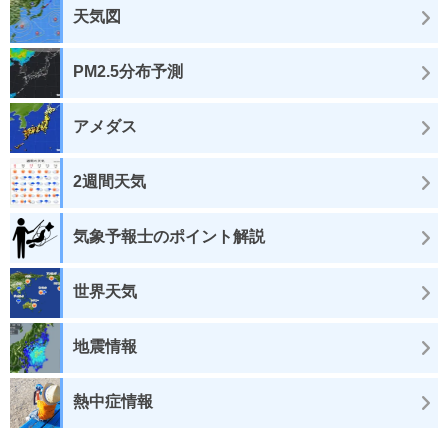
天気図
PM2.5分布予測
アメダス
2週間天気
気象予報士のポイント解説
世界天気
地震情報
熱中症情報