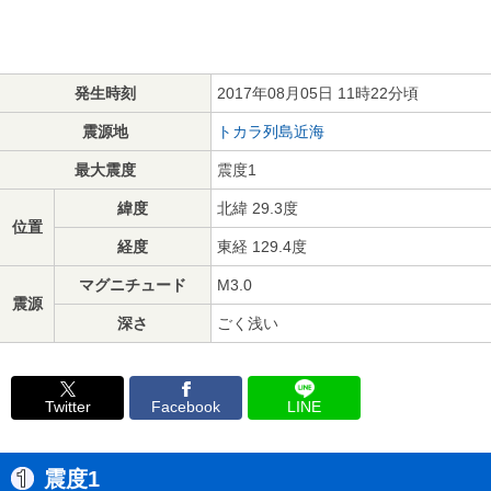
発生時刻
2017年08月05日 11時22分頃
震源地
トカラ列島近海
最大震度
震度1
緯度
北緯 29.3度
位置
経度
東経 129.4度
マグニチュード
M3.0
震源
深さ
ごく浅い
Twitter
Facebook
LINE
震度1