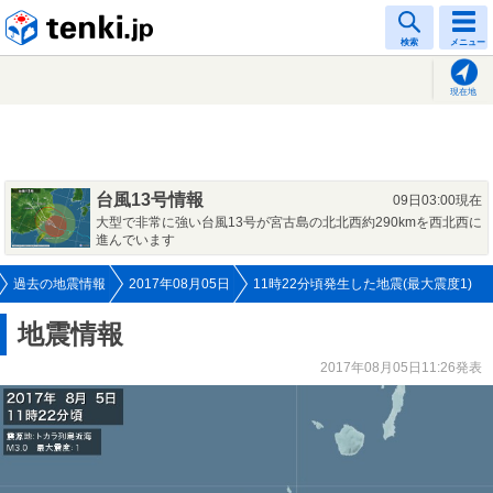
tenki.jp
検索
メニュー
現在地
台風13号情報
09日03:00現在
大型で非常に強い台風13号が宮古島の北北西約290kmを西北西に
進んでいます
過去の地震情報
2017年08月05日
11時22分頃発生した地震(最大震度1)
地震情報
2017年08月05日11:26発表