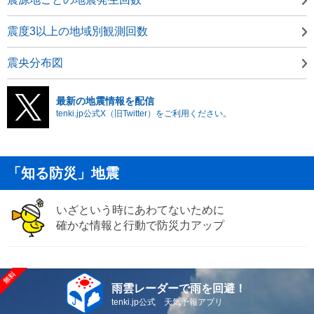
震度3以上の地域別観測回数
震央分布図
最新の地震情報を配信
tenki.jp公式X（旧Twitter）をご利用ください。
「知る防災」地震
いざという時にあわてないために
確かな情報と行動で防災力アップ
雨雲レーダーで雨を回避！
tenki.jp公式 天気予報アプリ