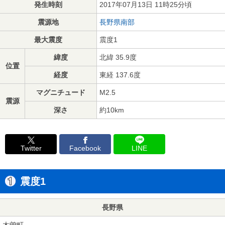
発生時刻
2017年07月13日 11時25分頃
震源地
長野県南部
最大震度
震度1
緯度
北緯 35.9度
位置
経度
東経 137.6度
マグニチュード
M2.5
震源
深さ
約10km
Twitter
Facebook
LINE
震度1
長野県
木曽町