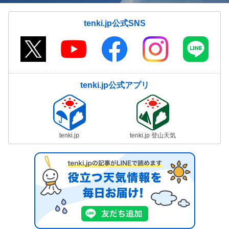
tenki.jp公式SNS
tenki.jp公式アプリ
tenki.jp
tenki.jp 登山天気