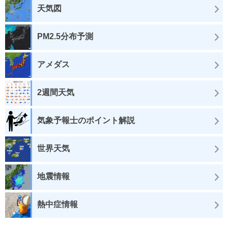
天気図
PM2.5分布予測
アメダス
2週間天気
気象予報士のポイント解説
世界天気
地震情報
熱中症情報