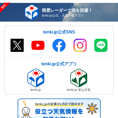
雨雲レーダーで雨を回避！
tenki.jp公式 天気予報アプリ
tenki.jp公式SNS
tenki.jp公式アプリ
tenki.jp
tenki.jp 登山天気