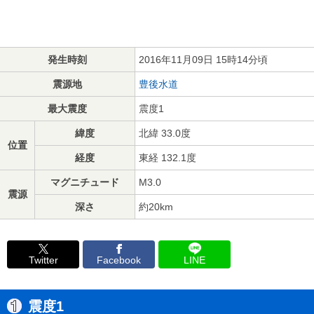
発生時刻
2016年11月09日 15時14分頃
震源地
豊後水道
最大震度
震度1
緯度
北緯 33.0度
位置
経度
東経 132.1度
マグニチュード
M3.0
震源
深さ
約20km
Twitter
Facebook
LINE
震度1