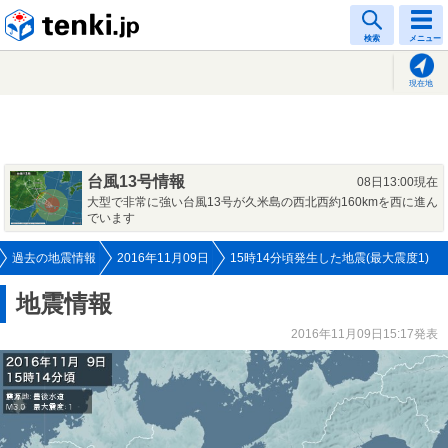
tenki.jp
検索
メニュー
現在地
台風13号情報
08日13:00現在
大型で非常に強い台風13号が久米島の西北西約160kmを西に進ん
でいます
過去の地震情報
2016年11月09日
15時14分頃発生した地震(最大震度1)
地震情報
2016年11月09日15:17発表