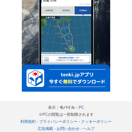
表示：
モバイル
｜
PC
※PCの閲覧は一部制限されます
利用規約
-
プライバシーポリシー
-
クッキーポリシー
広告掲載
-
お問い合わせ
-
ヘルプ