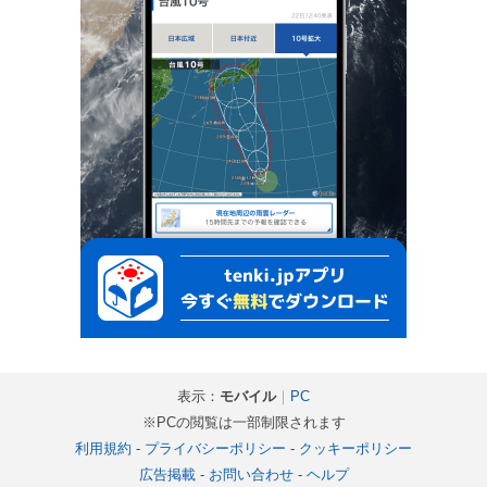
表示：
モバイル
｜
PC
※PCの閲覧は一部制限されます
利用規約
-
プライバシーポリシー
-
クッキーポリシー
広告掲載
-
お問い合わせ
-
ヘルプ