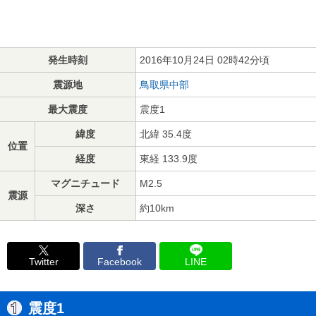
発生時刻
2016年10月24日 02時42分頃
震源地
鳥取県中部
最大震度
震度1
緯度
北緯 35.4度
位置
経度
東経 133.9度
マグニチュード
M2.5
震源
深さ
約10km
Twitter
Facebook
LINE
震度1