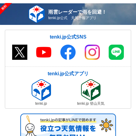
雨雲レーダーで雨を回避！
tenki.jp公式 天気予報アプリ
tenki.jp公式SNS
tenki.jp公式アプリ
tenki.jp
tenki.jp 登山天気