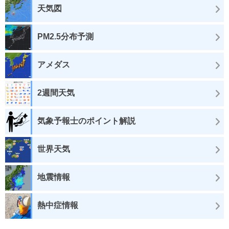
天気図
PM2.5分布予測
アメダス
2週間天気
気象予報士のポイント解説
世界天気
地震情報
熱中症情報