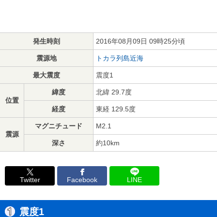
発生時刻
2016年08月09日 09時25分頃
震源地
トカラ列島近海
最大震度
震度1
緯度
北緯 29.7度
位置
経度
東経 129.5度
マグニチュード
M2.1
震源
深さ
約10km
Twitter
Facebook
LINE
震度1