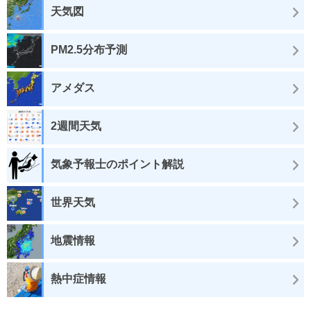
天気図
PM2.5分布予測
アメダス
2週間天気
気象予報士のポイント解説
世界天気
地震情報
熱中症情報