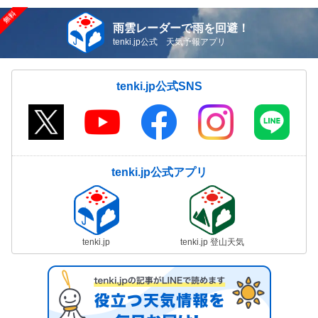
雨雲レーダーで雨を回避！
tenki.jp公式 天気予報アプリ
tenki.jp公式SNS
tenki.jp公式アプリ
tenki.jp
tenki.jp 登山天気