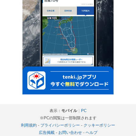
表示：
モバイル
｜
PC
※PCの閲覧は一部制限されます
利用規約
-
プライバシーポリシー
-
クッキーポリシー
広告掲載
-
お問い合わせ
-
ヘルプ