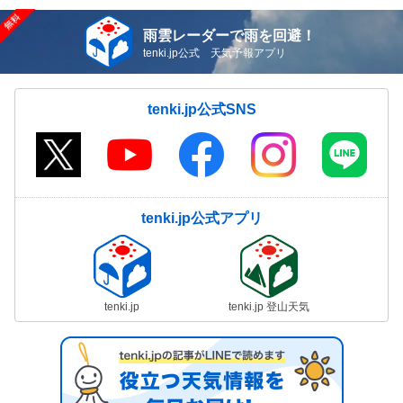
雨雲レーダーで雨を回避！
tenki.jp公式 天気予報アプリ
tenki.jp公式SNS
tenki.jp公式アプリ
tenki.jp
tenki.jp 登山天気