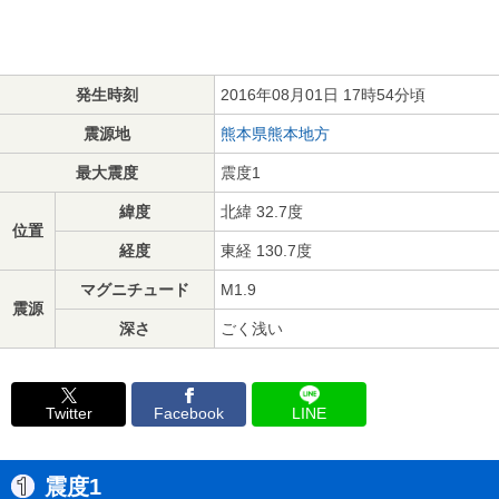
発生時刻
2016年08月01日 17時54分頃
震源地
熊本県熊本地方
最大震度
震度1
緯度
北緯 32.7度
位置
経度
東経 130.7度
マグニチュード
M1.9
震源
深さ
ごく浅い
Twitter
Facebook
LINE
震度1