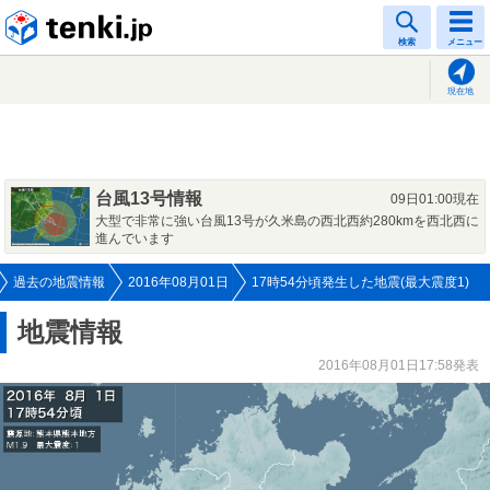
tenki.jp
検索
メニュー
現在地
台風13号情報
09日01:00現在
大型で非常に強い台風13号が久米島の西北西約280kmを西北西に
進んでいます
過去の地震情報
2016年08月01日
17時54分頃発生した地震(最大震度1)
地震情報
2016年08月01日17:58発表