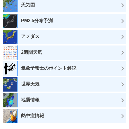
天気図
PM2.5分布予測
アメダス
2週間天気
気象予報士のポイント解説
世界天気
地震情報
熱中症情報