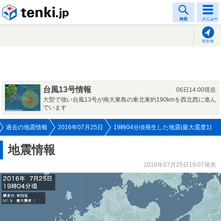
tenki.jp
検索
メニュー
現在地
台風13号情報
06日14:00現在
大型で強い台風13号が南大東島の東北東約190kmを西北西に進ん
でいます
過去の地震情報
2016年07月25日
19時04分頃発生した地震(最大震度1)
地震情報
2016年07月25日19:07発表