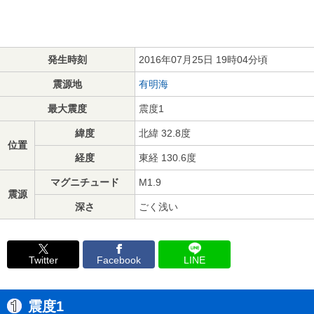
発生時刻
2016年07月25日 19時04分頃
震源地
有明海
最大震度
震度1
緯度
北緯 32.8度
位置
経度
東経 130.6度
マグニチュード
M1.9
震源
深さ
ごく浅い
Twitter
Facebook
LINE
震度1