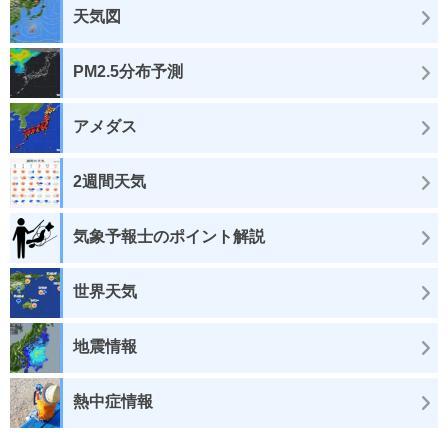
天気図
PM2.5分布予測
アメダス
2週間天気
気象予報士のポイント解説
世界天気
地震情報
熱中症情報