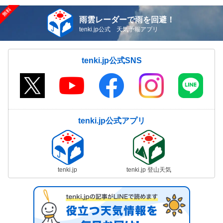
雨雲レーダーで雨を回避！
tenki.jp公式 天気予報アプリ
tenki.jp公式SNS
tenki.jp公式アプリ
tenki.jp
tenki.jp 登山天気