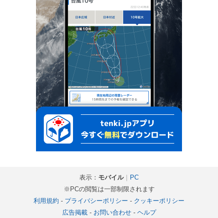
表示：
モバイル
｜
PC
※PCの閲覧は一部制限されます
利用規約
-
プライバシーポリシー
-
クッキーポリシー
広告掲載
-
お問い合わせ
-
ヘルプ