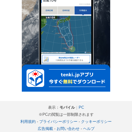
表示：
モバイル
｜
PC
※PCの閲覧は一部制限されます
利用規約
-
プライバシーポリシー
-
クッキーポリシー
広告掲載
-
お問い合わせ
-
ヘルプ