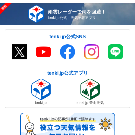
雨雲レーダーで雨を回避！
tenki.jp公式 天気予報アプリ
tenki.jp公式SNS
tenki.jp公式アプリ
tenki.jp
tenki.jp 登山天気