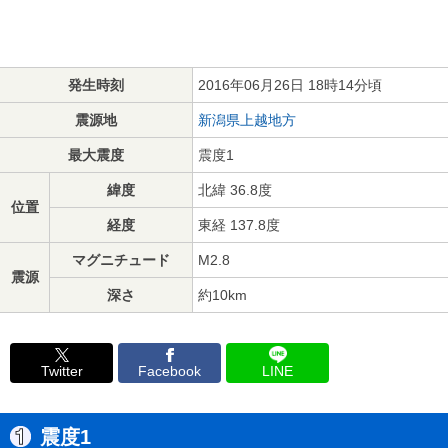
発生時刻
2016年06月26日 18時14分頃
震源地
新潟県上越地方
最大震度
震度1
緯度
北緯 36.8度
位置
経度
東経 137.8度
マグニチュード
M2.8
震源
深さ
約10km
Twitter
Facebook
LINE
震度1