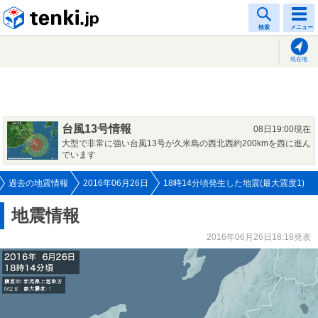
tenki.jp
検索
メニュー
現在地
台風13号情報
08日19:00現在
大型で非常に強い台風13号が久米島の西北西約200kmを西に進ん
でいます
過去の地震情報
2016年06月26日
18時14分頃発生した地震(最大震度1)
地震情報
2016年06月26日18:18発表