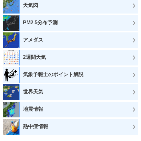
天気図
PM2.5分布予測
アメダス
2週間天気
気象予報士のポイント解説
世界天気
地震情報
熱中症情報