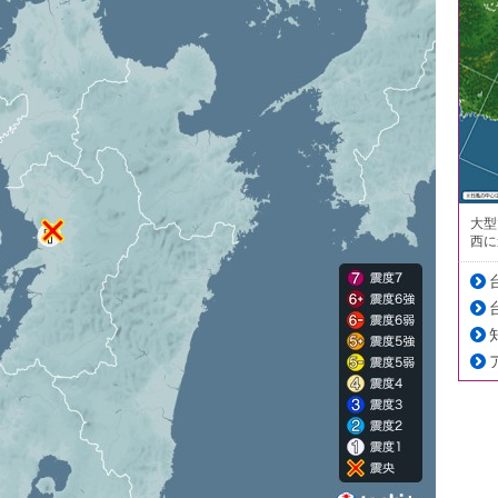
大型
西に