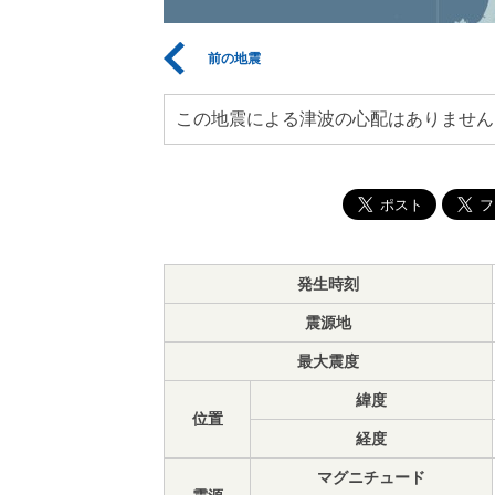
前の地震
この地震による津波の心配はありません
発生時刻
震源地
最大震度
緯度
位置
経度
マグニチュード