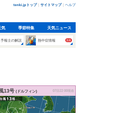
tenki.jpトップ
｜
サイトマップ
｜
ヘルプ
天気
季節特集
天気ニュース
象予報士の解説
熱中症情報
注目
風13号
(ドルフィン)
07日22:00現在