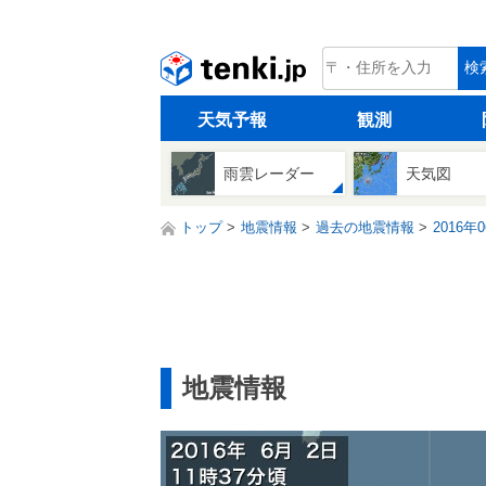
tenki.jp
検
天気予報
観測
雨雲レーダー
天気図
トップ
地震情報
過去の地震情報
2016年
地震情報