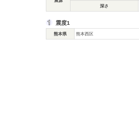
震源
深さ
震度1
熊本県
熊本西区