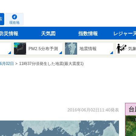
索
現在地
防災情報
天気図
指数情報
レジャー
PM2.5分布予測
地震情報
気
06月02日
11時37分頃発生した地震(最大震度1)
台
2016年06月02日11:40発表