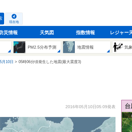
索
現在地
防災情報
天気図
指数情報
レジャー
PM2.5分布予測
地震情報
気
05月10日
05時06分頃発生した地震(最大震度3)
台
2016年05月10日05:09発表