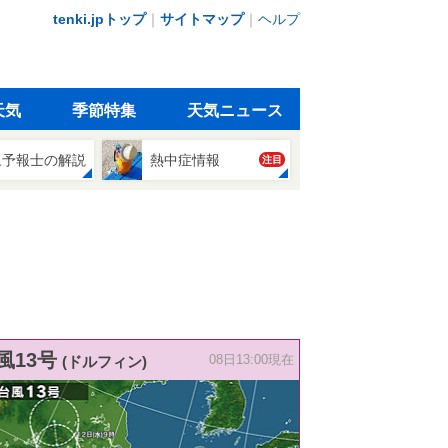
tenki.jpトップ
｜
サイトマップ
｜
ヘルプ
天気
季節特集
天気ニュース
象予報士の解説
熱中症情報
注目
風13号
(ドルフィン)
08日13:00現在