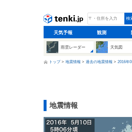
tenki.jp
検
天気予報
観測
雨雲レーダー
天気図
トップ
地震情報
過去の地震情報
2016年
地震情報