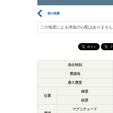
前の地震
この地震による津波の心配はありません
発生時刻
震源地
最大震度
緯度
位置
経度
マグニチュード