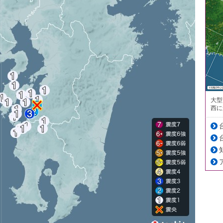
大型
西に