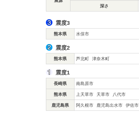
震源
深さ
震度3
熊本県
水俣市
震度2
熊本県
芦北町
津奈木町
震度1
長崎県
南島原市
熊本県
上天草市
天草市
八代市
鹿児島県
阿久根市
鹿児島出水市
伊佐市