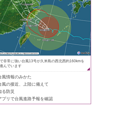
で非常に強い台風13号が久米島の西北西約160kmを
進んでいます
台風情報のみかた
台風の接近、上陸に備えて
知る防災
アプリで台風進路予報を確認