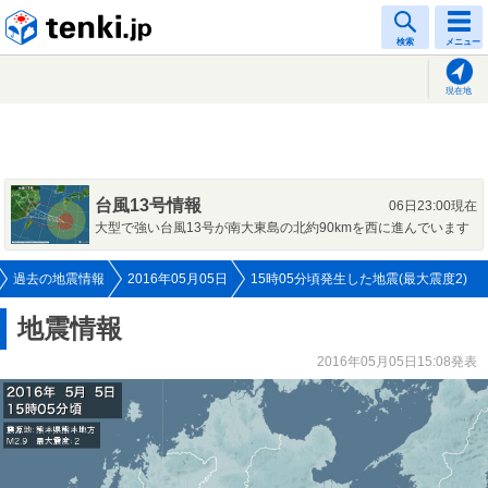
tenki.jp
検索
メニュー
現在地
台風13号情報
06日23:00現在
大型で強い台風13号が南大東島の北約90kmを西に進んでいます
過去の地震情報
2016年05月05日
15時05分頃発生した地震(最大震度2)
地震情報
2016年05月05日15:08発表