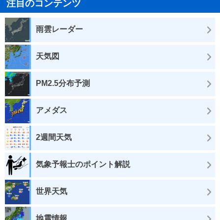
注目のコンテンツ
雨雲レーダー
天気図
PM2.5分布予測
アメダス
2週間天気
気象予報士のポイント解説
世界天気
地震情報