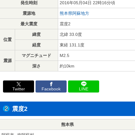
発生時刻
2016年05月04日 22時16分頃
震源地
熊本県阿蘇地方
最大震度
震度2
緯度
北緯 33.0度
位置
経度
東経 131.1度
マグニチュード
M2.5
震源
深さ
約10km
Twitter
Facebook
LINE
震度2
熊本県
阿蘇市
南阿蘇村