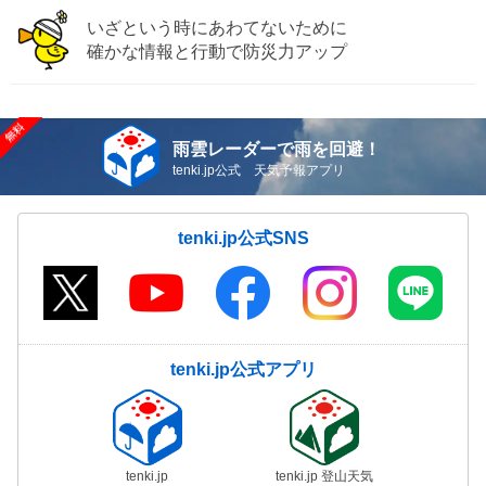
いざという時にあわてないために
確かな情報と行動で防災力アップ
雨雲レーダーで雨を回避！
tenki.jp公式 天気予報アプリ
tenki.jp公式SNS
tenki.jp公式アプリ
tenki.jp
tenki.jp 登山天気