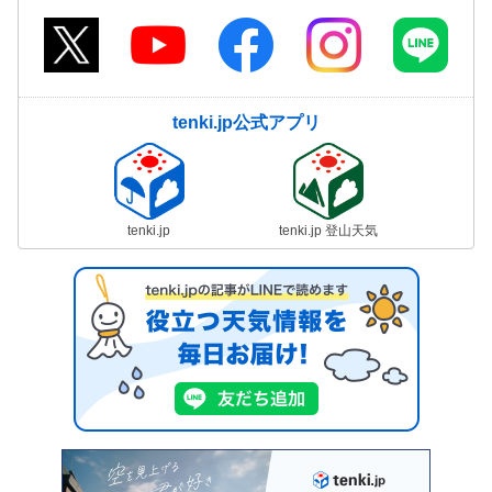
tenki.jp公式アプリ
tenki.jp
tenki.jp 登山天気