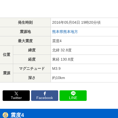
発生時刻
2016年05月04日 19時20分頃
震源地
熊本県熊本地方
最大震度
震度4
緯度
北緯 32.8度
位置
経度
東経 130.8度
マグニチュード
M3.9
震源
深さ
約10km
Twitter
Facebook
LINE
震度4