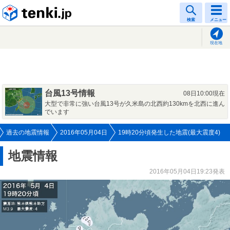
tenki.jp
検索
メニュー
現在地
台風13号情報
08日10:00現在
大型で非常に強い台風13号が久米島の北西約130kmを北西に進ん
でいます
過去の地震情報
2016年05月04日
19時20分頃発生した地震(最大震度4)
地震情報
2016年05月04日19:23発表