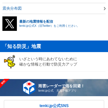
震央分布図
最新の地震情報を配信
tenki.jp公式X（旧Twitter）をご利用ください。
「知る防災」地震
いざという時にあわてないために
確かな情報と行動で防災力アップ
雨雲レーダーで雨を回避！
tenki.jp公式 天気予報アプリ
tenki.jp公式SNS