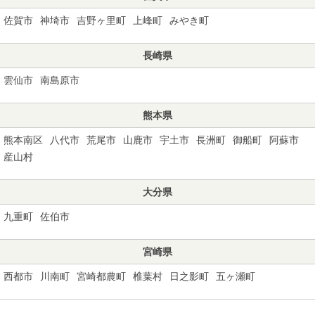
佐賀市
神埼市
吉野ヶ里町
上峰町
みやき町
長崎県
雲仙市
南島原市
熊本県
熊本南区
八代市
荒尾市
山鹿市
宇土市
長洲町
御船町
阿蘇市
産山村
大分県
九重町
佐伯市
宮崎県
西都市
川南町
宮崎都農町
椎葉村
日之影町
五ヶ瀬町