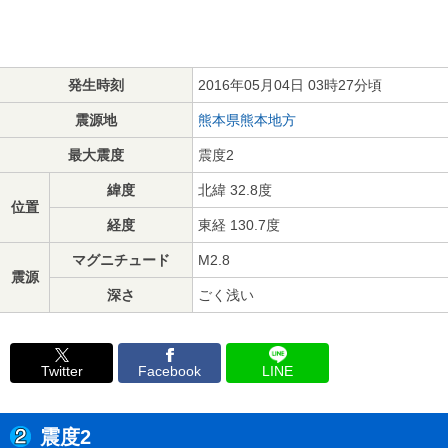
発生時刻
2016年05月04日 03時27分頃
震源地
熊本県熊本地方
最大震度
震度2
緯度
北緯 32.8度
位置
経度
東経 130.7度
マグニチュード
M2.8
震源
深さ
ごく浅い
Twitter
Facebook
LINE
震度2