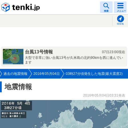
tenki.jp
検索
メニュー
現在地
台風13号情報
07日23:00現在
大型で非常に強い台風13号が久米島の北約90kmを西に進んでい
ます
過去の地震情報
2016年05月04日
03時27分頃発生した地震(最大震度2)
地震情報
2016年05月04日03:31発表