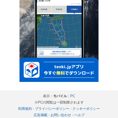
表示：
モバイル
｜
PC
※PCの閲覧は一部制限されます
利用規約
-
プライバシーポリシー
-
クッキーポリシー
広告掲載
-
お問い合わせ
-
ヘルプ