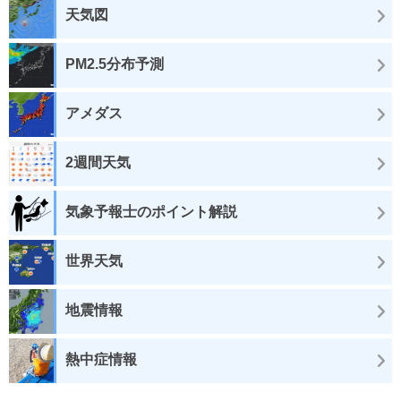
天気図
PM2.5分布予測
アメダス
2週間天気
気象予報士のポイント解説
世界天気
地震情報
熱中症情報