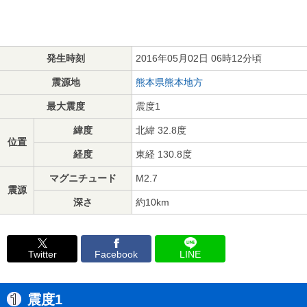
発生時刻
2016年05月02日 06時12分頃
震源地
熊本県熊本地方
最大震度
震度1
緯度
北緯 32.8度
位置
経度
東経 130.8度
マグニチュード
M2.7
震源
深さ
約10km
Twitter
Facebook
LINE
震度1