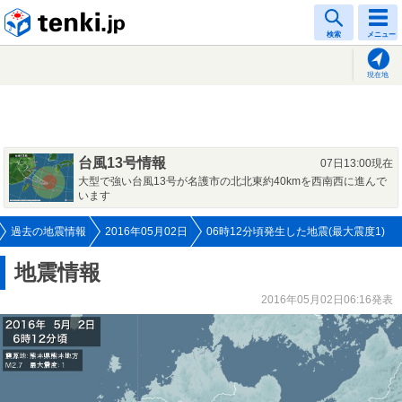
tenki.jp
検索
メニュー
現在地
台風13号情報
07日13:00現在
大型で強い台風13号が名護市の北北東約40kmを西南西に進んで
います
過去の地震情報
2016年05月02日
06時12分頃発生した地震(最大震度1)
地震情報
2016年05月02日06:16発表