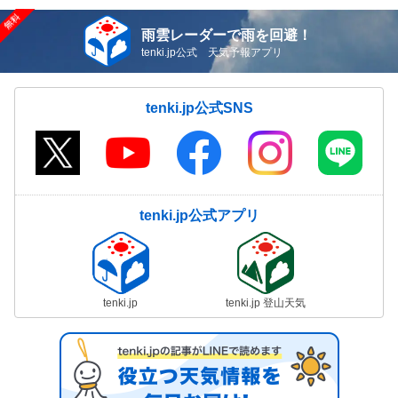
雨雲レーダーで雨を回避！
tenki.jp公式 天気予報アプリ
tenki.jp公式SNS
tenki.jp公式アプリ
tenki.jp
tenki.jp 登山天気