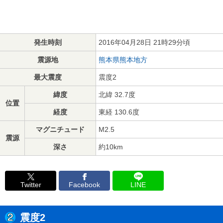
発生時刻
2016年04月28日 21時29分頃
震源地
熊本県熊本地方
最大震度
震度2
緯度
北緯 32.7度
位置
経度
東経 130.6度
マグニチュード
M2.5
震源
深さ
約10km
Twitter
Facebook
LINE
震度2