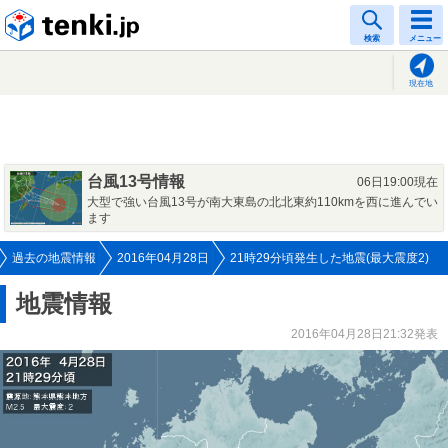
tenki.jp
検索
メニュー
現在地
台風13号情報
06日19:00現在
大型で強い台風13号が南大東島の北北東約110kmを西に進んでい
ます
過去の地震情報
2016年04月28日
21時29分頃発生した地震(最大震度2)
地震情報
2016年04月28日21:32発表