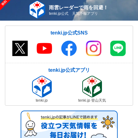
雨雲レーダーで雨を回避！
tenki.jp公式 天気予報アプリ
tenki.jp公式SNS
tenki.jp公式アプリ
tenki.jp
tenki.jp 登山天気