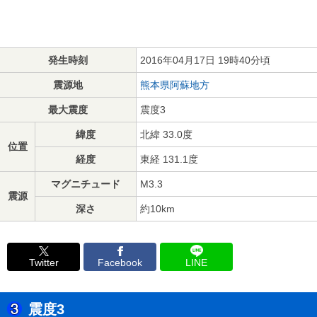
発生時刻
2016年04月17日 19時40分頃
震源地
熊本県阿蘇地方
最大震度
震度3
緯度
北緯 33.0度
位置
経度
東経 131.1度
マグニチュード
M3.3
震源
深さ
約10km
Twitter
Facebook
LINE
震度3