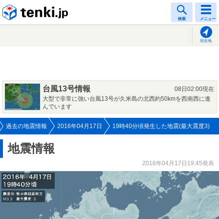
tenki.jp
検索
メニュー
現在地
台風13号情報
08日02:00現在
大型で非常に強い台風13号が久米島の北西約50kmを西南西に進
んでいます
過去の地震情報
2016年04月17日
19時40分頃発生した地震(最大震度3)
地震情報
2016年04月17日19:45発表