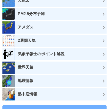
天気図
PM2.5分布予測
アメダス
2週間天気
気象予報士のポイント解説
世界天気
地震情報
熱中症情報