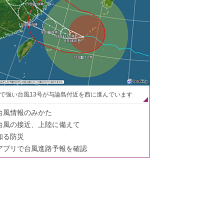
で強い台風13号が与論島付近を西に進んでいます
台風情報のみかた
台風の接近、上陸に備えて
知る防災
アプリで台風進路予報を確認