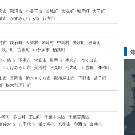
宮市
那珂市
小美玉市
茨城町
大洗町
城里町
大子町
敷市
かすみがうら市
行方市
村市
鏡石町
天栄村
泉崎村
中島村
矢吹町
棚倉町
浅川町
古殿町
いわき市
楢葉町
龍ケ崎市
下妻市
常総市
取手市
牛久市
つくば市
つくばみらい市
美浦村
阿見町
河内町
五霞町
利根町
山市
真岡市
栃木さくら市
那須烏山市
下野市
益子町
町
栃木那珂川町
神崎町
多古町
芝山町
千葉中央区
千葉若葉区
葉佐倉市
八千代市
鎌ケ谷市
八街市
印西市
白井市