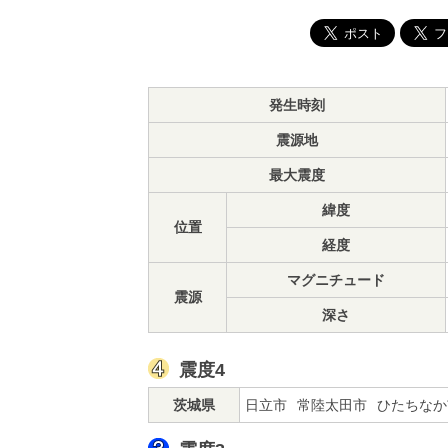
発生時刻
震源地
最大震度
緯度
位置
経度
マグニチュード
震源
深さ
震度4
茨城県
日立市
常陸太田市
ひたちなか