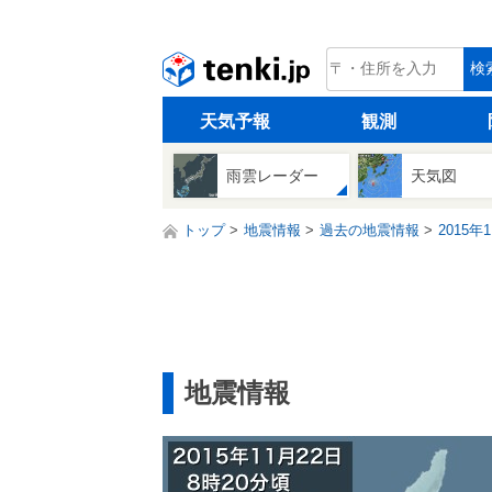
tenki.jp
検
天気予報
観測
雨雲レーダー
天気図
トップ
地震情報
過去の地震情報
2015年
地震情報