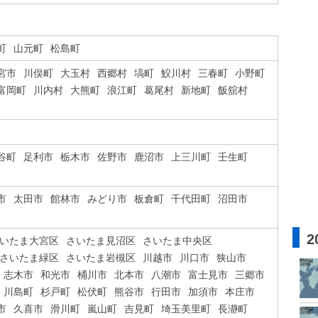
町
山元町
松島町
宮市
川俣町
大玉村
西郷村
塙町
鮫川村
三春町
小野町
富岡町
川内村
大熊町
浪江町
葛尾村
新地町
飯舘村
谷町
足利市
栃木市
佐野市
鹿沼市
上三川町
壬生町
市
太田市
館林市
みどり市
板倉町
千代田町
沼田市
2
いたま大宮区
さいたま見沼区
さいたま中央区
さいたま緑区
さいたま岩槻区
川越市
川口市
狭山市
志木市
和光市
桶川市
北本市
八潮市
富士見市
三郷市
川島町
杉戸町
松伏町
熊谷市
行田市
加須市
本庄市
市
久喜市
滑川町
嵐山町
吉見町
埼玉美里町
長瀞町