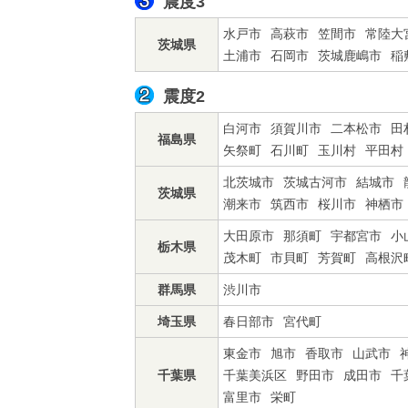
震度3
水戸市
高萩市
笠間市
常陸大
茨城県
土浦市
石岡市
茨城鹿嶋市
稲
震度2
白河市
須賀川市
二本松市
田
福島県
矢祭町
石川町
玉川村
平田村
北茨城市
茨城古河市
結城市
茨城県
潮来市
筑西市
桜川市
神栖市
大田原市
那須町
宇都宮市
小
栃木県
茂木町
市貝町
芳賀町
高根沢
群馬県
渋川市
埼玉県
春日部市
宮代町
東金市
旭市
香取市
山武市
千葉県
千葉美浜区
野田市
成田市
千
富里市
栄町