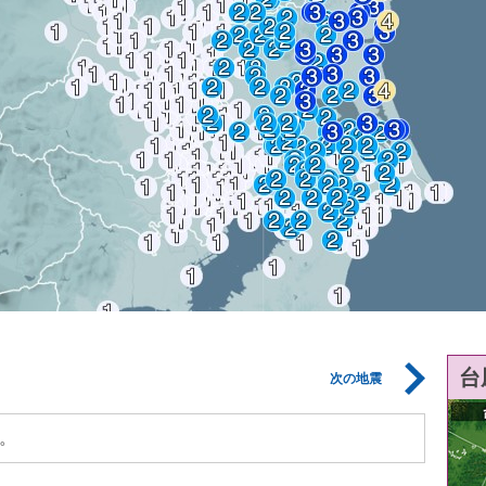
台
次の地震
。