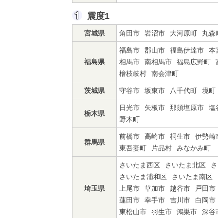
震度1
宮城県
角田市
岩沼市
大河原町
丸森
福島市
郡山市
福島伊達市
本
福島県
相馬市
南相馬市
福島広野町
檜枝岐村
南会津町
茨城県
守谷市
坂東市
八千代町
境町
日光市
矢板市
那須塩原市
塩
栃木県
野木町
前橋市
高崎市
桐生市
伊勢崎
群馬県
東吾妻町
片品村
みなかみ町
さいたま西区
さいたま北区
さ
さいたま浦和区
さいたま南区
埼玉県
上尾市
草加市
越谷市
戸田市
蓮田市
幸手市
吉川市
白岡市
東松山市
羽生市
鴻巣市
深谷