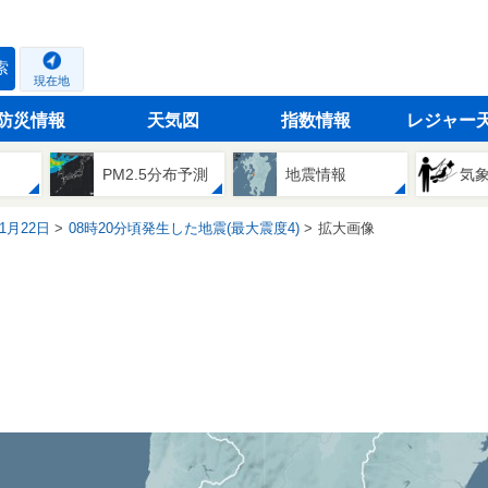
索
現在地
防災情報
天気図
指数情報
レジャー
PM2.5分布予測
地震情報
気
11月22日
08時20分頃発生した地震(最大震度4)
拡大画像