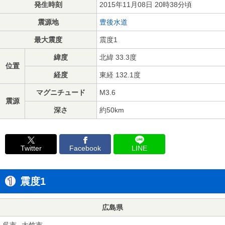
発生時刻
2015年11月08日 20時38分頃
震源地
豊後水道
最大震度
震度1
緯度
北緯 33.3度
位置
経度
東経 132.1度
マグニチュード
M3.6
震源
深さ
約50km
Twitter
Facebook
LINE
震度1
広島県
呉市
大竹市