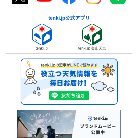
tenki.jp公式アプリ
tenki.jp
tenki.jp 登山天気