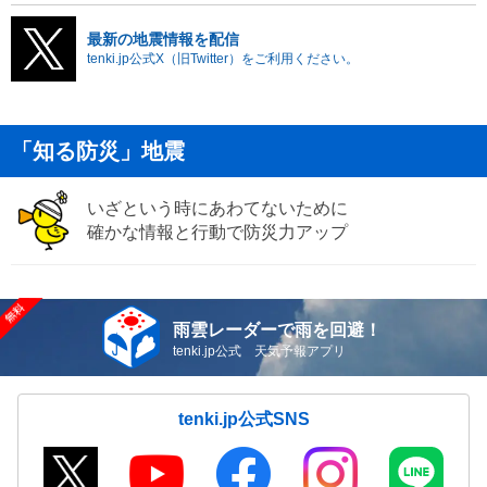
最新の地震情報を配信
tenki.jp公式X（旧Twitter）をご利用ください。
「知る防災」地震
いざという時にあわてないために
確かな情報と行動で防災力アップ
雨雲レーダーで雨を回避！
tenki.jp公式 天気予報アプリ
tenki.jp公式SNS