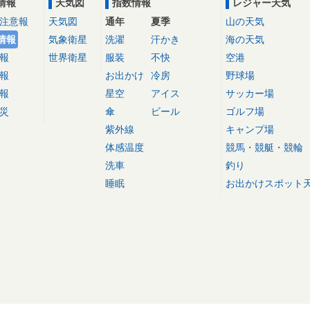
情報
天気図
指数情報
レジャー天気
注意報
天気図
通年
夏季
山の天気
情報
気象衛星
洗濯
汗かき
海の天気
報
世界衛星
服装
不快
空港
報
お出かけ
冷房
野球場
報
星空
アイス
サッカー場
災
傘
ビール
ゴルフ場
紫外線
キャンプ場
体感温度
競馬・競艇・競輪
洗車
釣り
睡眠
お出かけスポット