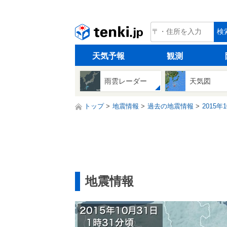
tenki.jp
検
天気予報
観測
雨雲レーダー
天気図
トップ
地震情報
過去の地震情報
2015年
地震情報