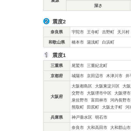
震源
深さ
震度2
奈良県
宇陀市
王寺町
吉野町
天川村
和歌山県
橋本市
湯浅町
白浜町
震度1
三重県
尾鷲市
三重紀北町
京都府
城陽市
京田辺市
木津川市
井
大阪都島区
大阪東淀川区
大阪
交野市
大阪堺市中区
大阪堺市
大阪府
泉佐野市
富田林市
河内長野市
熊取町
田尻町
大阪太子町
河
兵庫県
神戸垂水区
明石市
奈良市
大和高田市
大和郡山市