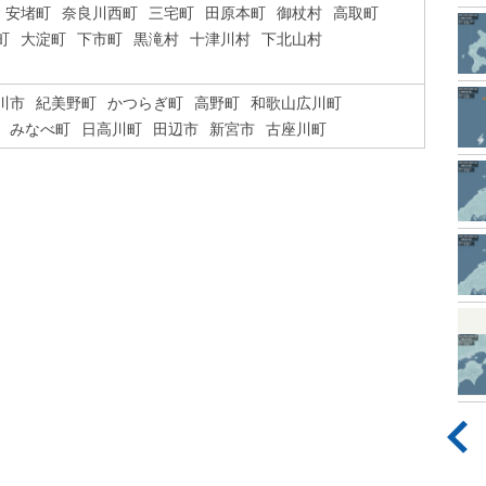
安堵町
奈良川西町
三宅町
田原本町
御杖村
高取町
町
大淀町
下市町
黒滝村
十津川村
下北山村
川市
紀美野町
かつらぎ町
高野町
和歌山広川町
みなべ町
日高川町
田辺市
新宮市
古座川町