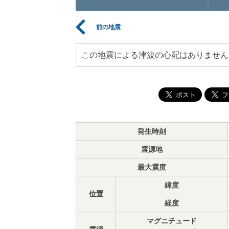
前の地震
この地震による津波の心配はありません
発生時刻
震源地
最大震度
緯度
位置
経度
マグニチュード