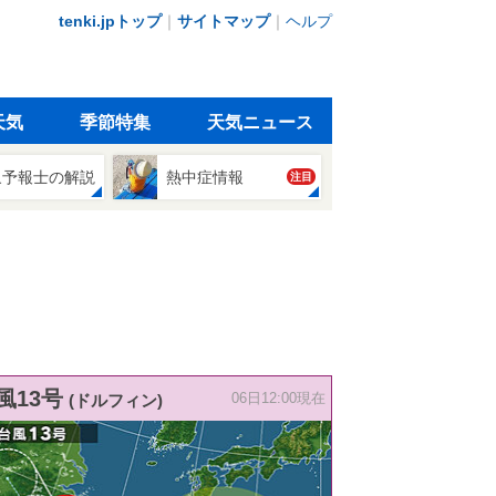
tenki.jpトップ
｜
サイトマップ
｜
ヘルプ
天気
季節特集
天気ニュース
象予報士の解説
熱中症情報
注目
風13号
(ドルフィン)
06日12:00現在