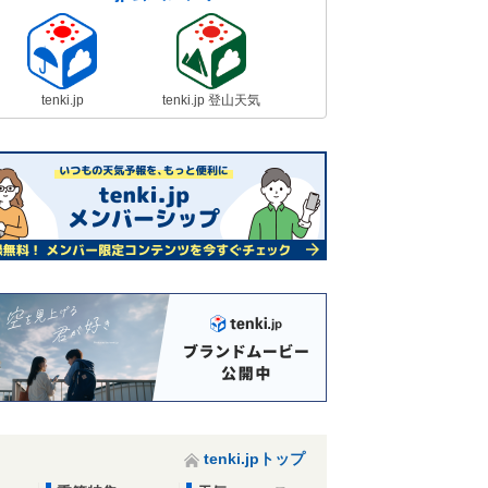
tenki.jp
tenki.jp 登山天気
tenki.jpトップ