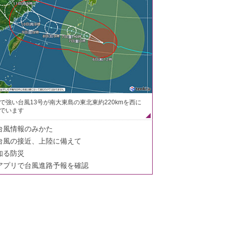
で強い台風13号が南大東島の東北東約220kmを西に
でいます
台風情報のみかた
台風の接近、上陸に備えて
知る防災
アプリで台風進路予報を確認