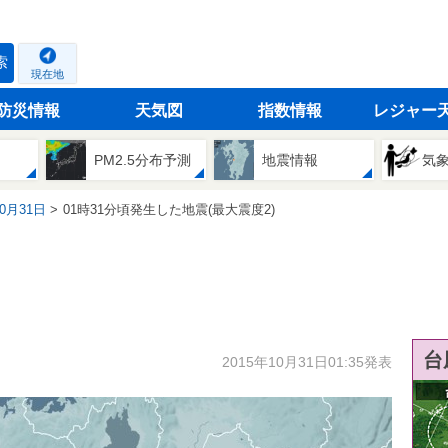
索
現在地
防災情報
天気図
指数情報
レジャー
PM2.5分布予測
地震情報
気
10月31日
01時31分頃発生した地震(最大震度2)
台
2015年10月31日01:35発表