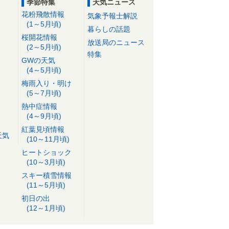
季節特集
天気ニュース
花粉飛散情報
気象予報士解説
(1～5月頃)
暮らしの話題
桜開花情報
放送局のニュース
(2～5月頃)
特集
GWの天気
(4～5月頃)
梅雨入り・明け
(5～7月頃)
熱中症情報
(4～9月頃)
紅葉見頃情報
天気
(10～11月頃)
ヒートショック
(10～3月頃)
スキー積雪情報
(11～5月頃)
初日の出
(12～1月頃)