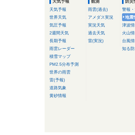
天気予報
観測
防災
天気予報
雨雲(過去)
警報・
世界天気
アメダス実況
地震
気圧予報
実況天気
津波情
2週間天気
過去天気
火山情
長期予報
雷(実況)
台風情
雨雲レーダー
知る防
積雪マップ
PM2.5分布予測
世界の雨雲
雷(予報)
道路気象
黄砂情報