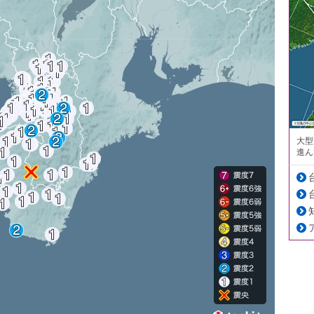
大型
進ん