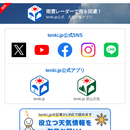
雨雲レーダーで雨を回避！
tenki.jp公式 天気予報アプリ
tenki.jp公式SNS
tenki.jp公式アプリ
tenki.jp
tenki.jp 登山天気