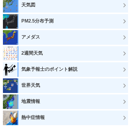
天気図
PM2.5分布予測
アメダス
2週間天気
気象予報士のポイント解説
世界天気
地震情報
熱中症情報