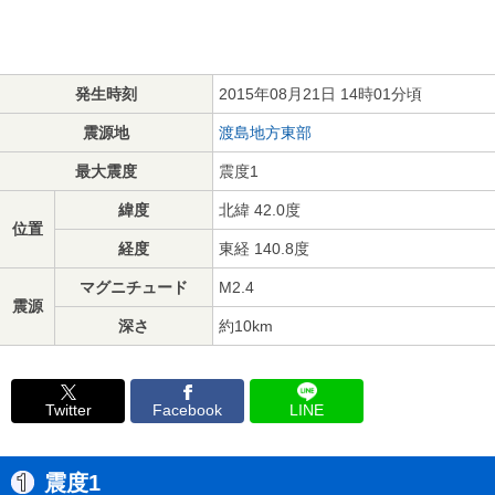
発生時刻
2015年08月21日 14時01分頃
震源地
渡島地方東部
最大震度
震度1
緯度
北緯 42.0度
位置
経度
東経 140.8度
マグニチュード
M2.4
震源
深さ
約10km
Twitter
Facebook
LINE
震度1