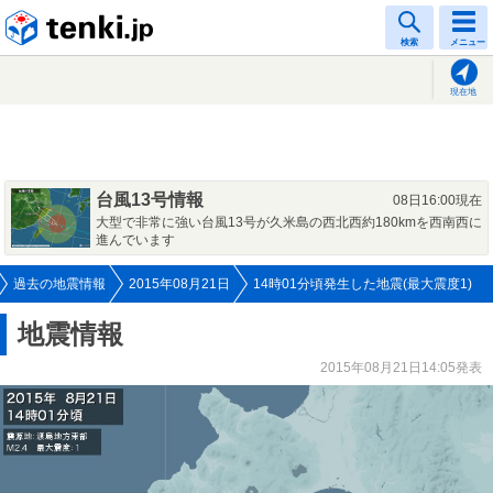
tenki.jp
検索
メニュー
現在地
台風13号情報
08日16:00現在
大型で非常に強い台風13号が久米島の西北西約180kmを西南西に
進んでいます
過去の地震情報
2015年08月21日
14時01分頃発生した地震(最大震度1)
地震情報
2015年08月21日14:05発表